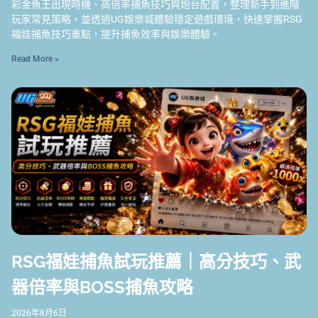
彩金魚王出現時機、高倍率捕魚技巧與炮台配置，整理新手到進階
玩家常見策略，並透過UG娛樂城體驗穩定遊戲環境，快速掌握RSG
福娃捕魚技巧重點，提升捕魚效率與娛樂體驗。
Read More »
RSG福娃捕魚試玩推薦｜高分技巧、武
器倍率與BOSS捕魚攻略
2026年8月6日