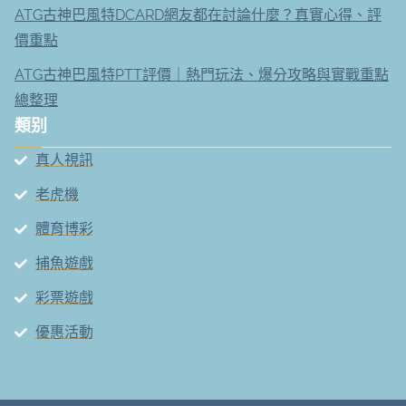
ATG古神巴風特DCARD網友都在討論什麼？真實心得、評
價重點
ATG古神巴風特PTT評價｜熱門玩法、爆分攻略與實戰重點
總整理
類别
真人視訊
老虎機
體育博彩
捕魚遊戲
彩票遊戲
優惠活動