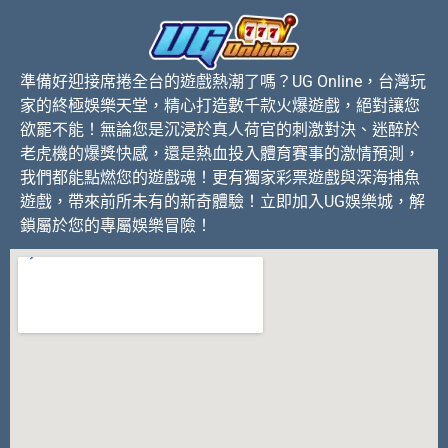
準備好迎接席捲全台的遊戲熱潮了嗎？UG Online，台灣玩
家的終極娛樂天堂，精心打造數千款火爆遊戲，絕對讓您
欲罷不能！無論您是沉浸於真人荷官的刺激對決、迷醉於
老虎機的爆獎快感，還是熱血投入體育賽事的激情預測，
我們都能點燃您的遊戲魂！更有獨家彩票遊戲與深海捕魚
遊戲，帶來前所未有的新奇體驗！立即加入UG娛樂城，解
鎖屬於您的專屬娛樂冒險！