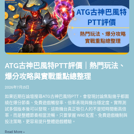
ATG古神巴風特PTT評價｜熱門玩法、
爆分攻略與實戰重點總整理
2026年7月15日
如果近期在論壇搜尋ATG古神巴風特PTT，會發現討論焦點幾乎都圍
繞在爆分節奏、免費遊戲觸發率、倍率表現與機台穩定度。實際測
試多個版本後可以發現，這款機台真正吸引人的不是短時間衝高倍
率，而是整體節奏相當流暢，只要掌握 Wild 配置、免費遊戲機制與
投注策略，更容易提升整體遊戲體驗。
Read More »