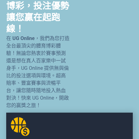
博彩，投注優勢
讓您贏在起跑
線！
在
UG Online
，我們為您打造
全台最頂尖的體育博彩體
驗！無論您熱衷於賽事預測
還是想在真人百家樂中一試
身手，UG Online 提供無與倫
比的投注選項與環境。超高
賠率、豐富賽事與流暢平
台，讓您隨時隨地投入熱血
對決！快來 UG Online，開啟
您的贏獎之旅！