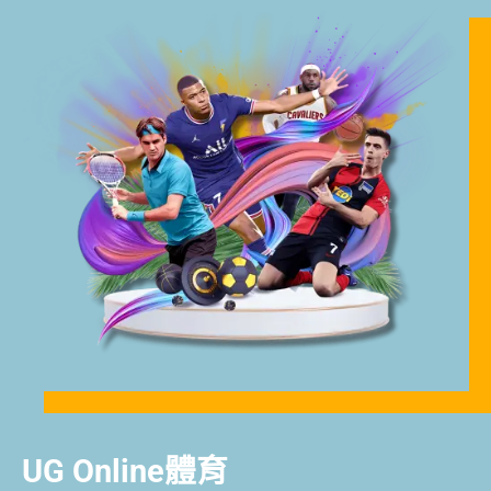
UG Online體育