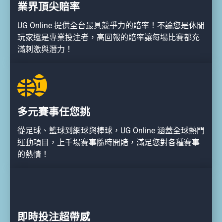
業界頂尖賠率
UG Online 提供全台最具競爭力的賠率！不論您是休閒
玩家還是專業投注者，高回報的賠率讓每場比賽都充
滿刺激與潛力！
多元賽事任您挑
從足球、籃球到網球與棒球，UG Online 涵蓋全球熱門
運動項目，上千場賽事隨時開賭，滿足您對各種賽事
的熱情！
即時投注超帶感