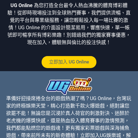
UG Online
為您打造全台最令人熱血沸騰的體育博彩體
驗！從即時現場投注到全球熱門賽事，我們提供流暢、直
覺的平台與專業級服務，讓您輕鬆投入每一場比賽的激
情！UG Online 的介面設計簡潔易用，響應快速，單一帳
號即可暢享所有博彩樂趣！別錯過我們的獨家賽事優惠，
現在加入，體驗無與倫比的投注快感！
立即加入 UG Online
準備好迎接席捲全台的遊戲熱潮了嗎？UG Online，台灣玩
家的終極娛樂天堂，精心打造數千款火爆遊戲，絕對讓您
欲罷不能！無論您是沉浸於真人荷官的刺激對決、迷醉於
老虎機的爆獎快感，還是熱血投入體育賽事的激情預測，
我們都能點燃您的遊戲魂！更有獨家彩票遊戲與深海捕魚
遊戲，帶來前所未有的新奇體驗！立即加入UG娛樂城，解