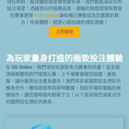
球狂熱粉、籃球鐵粉還是電競愛好者，我們都能滿足您的
投注渴望！憑藉頂尖的服務品質、順暢的遊戲環境與豐富
的賽事選擇，
UG Online
讓每場比賽都成為您贏獎的舞
台！快來體驗，感受心跳加速的博彩樂趣！
立即體驗
為玩家量身打造的極致投注體驗
在
UG Online
，我們深知玩家對多元賽事的熱愛！從全球
頂級聯賽到熱門電競比賽，上千場賽事隨您挑選，勝負
盤、讓分盤等玩法應有盡有！我們與多家國際知名博彩供
應商合作，確保高賠率與即時數據，搭配手機與電腦的無
縫操作，讓您隨時隨地輕鬆下注！以下是與我們深度合作
的國際知名博彩供應商：