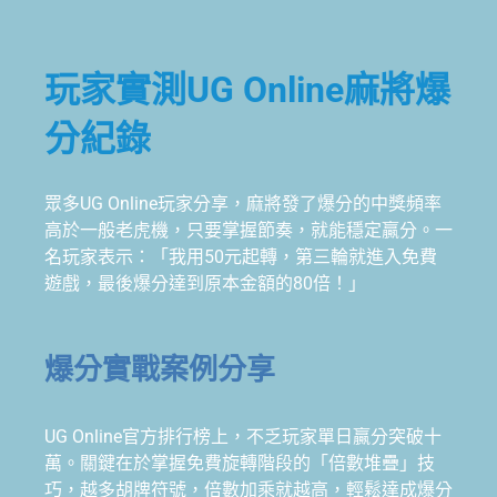
玩家實測UG Online麻將爆
分紀錄
眾多UG Online玩家分享，麻將發了爆分的中獎頻率
高於一般老虎機，只要掌握節奏，就能穩定贏分。一
名玩家表示：「我用50元起轉，第三輪就進入免費
遊戲，最後爆分達到原本金額的80倍！」
爆分實戰案例分享
UG Online官方排行榜上，不乏玩家單日贏分突破十
萬。關鍵在於掌握免費旋轉階段的「倍數堆疊」技
巧，越多胡牌符號，倍數加乘就越高，輕鬆達成爆分