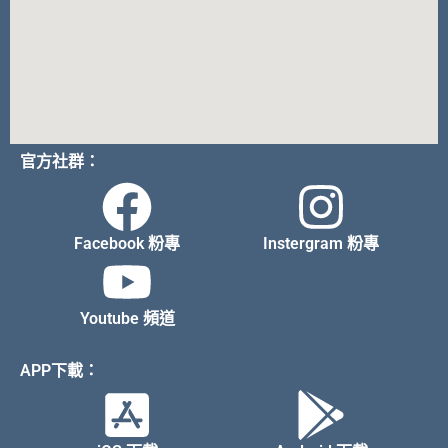
官方社群：
Facebook 粉專
Instergram 粉專
Youtube 頻道
APP下載：