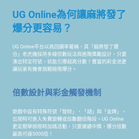
UG Online為何讓麻將發了
爆分更容易？
UG Online平台以高回饋率著稱，其「麻將發了爆
分」老虎機採用多線倍數玩法與進階獎勵設計，只要
湊出特定符號，就能引爆超高分數！豐富的彩金池更
讓玩家有機會挑戰極限爆分。
倍數設計與彩金觸發機制
遊戲中設有特殊符號「發財」、「胡」與「金牌」，
出現時可進入免費旋轉或倍數翻倍階段。UG Online
更定期舉辦限時加碼活動，只要連續中獎，爆分倍數
最高可達5000倍！