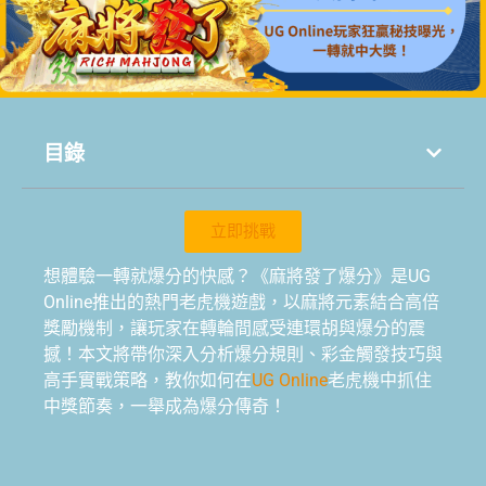
目錄
立即挑戰
想體驗一轉就爆分的快感？《麻將發了爆分》是UG
Online推出的熱門老虎機遊戲，以麻將元素結合高倍
獎勵機制，讓玩家在轉輪間感受連環胡與爆分的震
撼！本文將帶你深入分析爆分規則、彩金觸發技巧與
高手實戰策略，教你如何在
UG Online
老虎機中抓住
中獎節奏，一舉成為爆分傳奇！