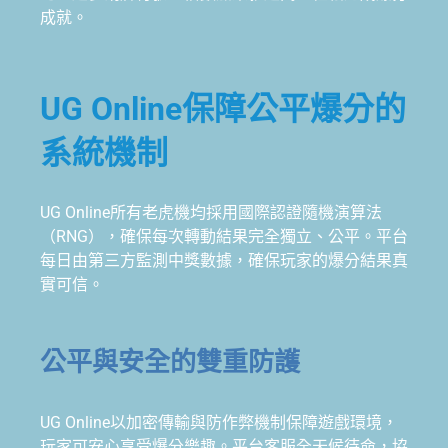
成就。
UG Online保障公平爆分的
系統機制
UG Online所有老虎機均採用國際認證隨機演算法
（RNG），確保每次轉動結果完全獨立、公平。平台
每日由第三方監測中獎數據，確保玩家的爆分結果真
實可信。
公平與安全的雙重防護
UG Online以加密傳輸與防作弊機制保障遊戲環境，
玩家可安心享受爆分樂趣。平台客服全天候待命，協