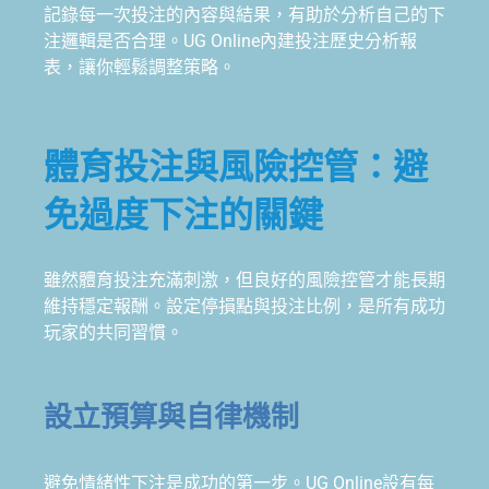
記錄每一次投注的內容與結果，有助於分析自己的下
注邏輯是否合理。UG Online內建投注歷史分析報
表，讓你輕鬆調整策略。
體育投注與風險控管：避
免過度下注的關鍵
雖然體育投注充滿刺激，但良好的風險控管才能長期
維持穩定報酬。設定停損點與投注比例，是所有成功
玩家的共同習慣。
設立預算與自律機制
避免情緒性下注是成功的第一步。UG Online設有每