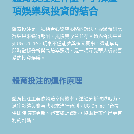
項娛樂與投資的結合
體育投注是一種結合娛樂與策略的玩法，透過預測比
賽結果來獲得報酬，風險與收益並存。透過合法平台
如UG Online，玩家不僅能參與多元賽事，還能享有
即時數據分析與高賠率選項，是一項深受華人玩家喜
愛的投資娛樂。
體育投注的運作原理
體育投注主要依賴賠率與機率，透過分析球隊戰力、
過往戰績與賽事狀況來進行預測。UG Online平台提
供即時賠率更新、賽事統計資料，協助玩家作出更有
利的判斷。