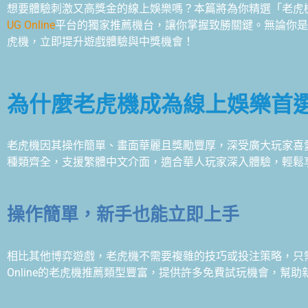
想要體驗刺激又高獎金的線上娛樂嗎？本篇將為你精選「老虎
UG Online
平台的獨家推薦機台，讓你掌握致勝關鍵。無論你是
虎機，立即提升遊戲體驗與中獎機會！
為什麼老虎機成為線上娛樂首
老虎機因其操作簡單、畫面華麗且獎勵豐厚，深受廣大玩家喜愛。特
種類齊全，支援繁體中文介面，適合華人玩家深入體驗，輕鬆
操作簡單，新手也能立即上手
相比其他博弈遊戲，老虎機不需要複雜的技巧或投注策略，只
Online的老虎機推薦類型豐富，提供許多免費試玩機會，幫