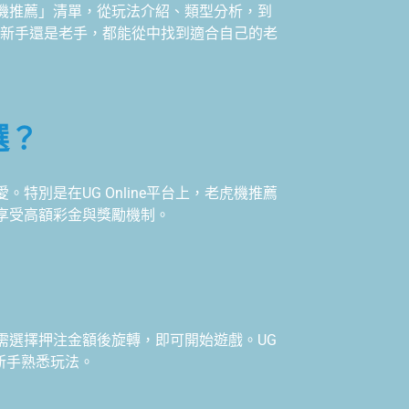
機推薦」清單，從玩法介紹、類型分析，到
新手還是老手，都能從中找到適合自己的老
選？
別是在UG Online平台上，老虎機推薦
享受高額彩金與獎勵機制。
需選擇押注金額後旋轉，即可開始遊戲。UG
助新手熟悉玩法。