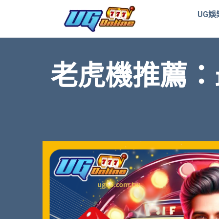
UG娛
老虎機推薦：