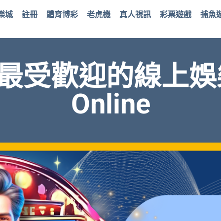
樂城
註冊
體育博彩
老虎機
真人視訊
彩票遊戲
捕魚
最受歡迎的線上娛
Online