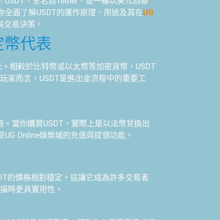
。USDT，全名為Tether，是一種以美元為基
全面了解USDT的運作原理、用途及其在
UG
與交易決策。
定幣代表
美元。相較於比特幣或以太幣等加密貨幣，USDT
ne玩家而言，USDT是進出金流程中的重要工
備支持。當你購買USDT，實際上是以法幣兌換出
 Online娛樂城的充值與提領功能。
SDT的價格相對穩定。這讓它成為許多交易者
時停損時更具實用性。