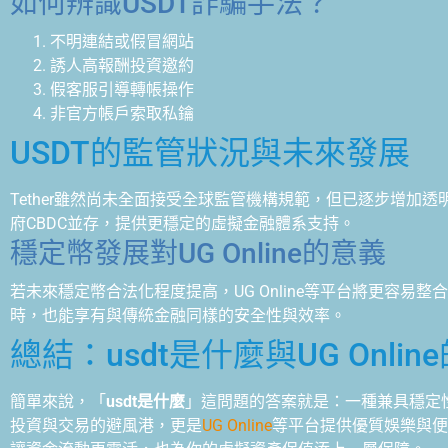
如何辨識USDT詐騙手法？
不明連結或假冒網站
誘人高報酬投資邀約
假客服引導轉帳操作
非官方帳戶索取私鑰
USDT的監管狀況與未來發展
Tether雖然尚未全面接受全球監管機構規範，但已逐步增加透
府CBDC並存，提供更穩定的虛擬金融體系支持。
穩定幣發展對UG Online的意義
若未來穩定幣合法化程度提高，UG Online等平台將更容易
時，也能享有與傳統金融同樣的安全性與效率。
總結：usdt是什麼與UG Onli
簡單來說，「
usdt是什麼
」這問題的答案就是：一種兼具穩定
投資與交易的避風港，更是
UG Online
等平台提供優質娛樂與便