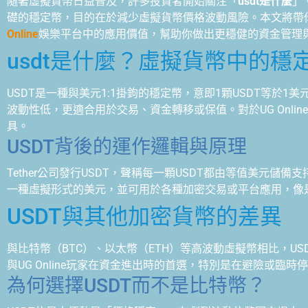
隨著虛擬貨幣日益普及，許多投資者開始關注「
usdt是什麼
」
礎的穩定幣，目的在於減少虛擬貨幣價格波動風險。本文將帶你
Online
娛樂平台中的應用價值，幫助你做出更穩健的資金管理
usdt是什麼？虛擬貨幣中的穩
USDT是一種與美元1:1掛鉤的穩定幣，意即1顆USDT等於1
波動性低，更適合用於交易、資金轉移或保值。對於UG Onli
具。
USDT背後的運作邏輯與原理
Tether公司發行USDT，聲稱每一顆USDT都由等值美元儲
一種虛擬形式的美元，並可用於各種加密交易或平台應用，像是UG
USDT與其他加密貨幣的差異
與比特幣（BTC）、以太幣（ETH）等高波動虛擬幣相比，U
與UG Online玩家在資金進出時的首選，特別是在避險或臨
為何選擇USDT而不是比特幣？