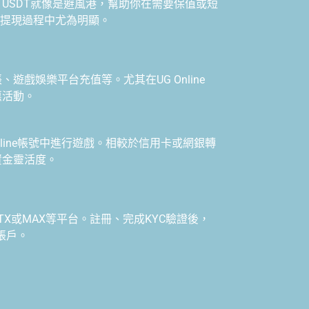
USDT就像是避風港，幫助你在需要保值或短
帳、提現過程中尤為明顯。
遊戲娛樂平台充值等。尤其在UG Online
惠活動。
nline帳號中進行遊戲。相較於信用卡或網銀轉
資金靈活度。
X或MAX等平台。註冊、完成KYC驗證後，
e帳戶。