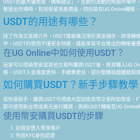
USDT的最大優勢是「價格穩定」。在劇烈波動的幣圈市場中，
暫退出市場時，有效保留資產價值，特別是在UG Online轉
USDT的用途有哪些？
除了作為交易媒介外，USDT還被廣泛用於資金儲存、跨境轉帳、
中，USDT的使用不僅安全快速，還能享有平台推出的轉帳優
在UG Online中如何使用USDT？
玩家可以透過幣安或其他交易所購買USDT後，將其轉入UG O
帳，USDT入金速度更快、手續費更低，提升整體遊戲體驗與
如何購買USDT？新手步驟教學
若你是新手，購買USDT可透過大型加密貨幣交易所如幣安、FT
即可使用新台幣或美元進行購買，再將USDT轉帳至UG Onlin
使用幣安購買USDT的步驟
註冊並登入幣安帳戶
完成KYC身份認證