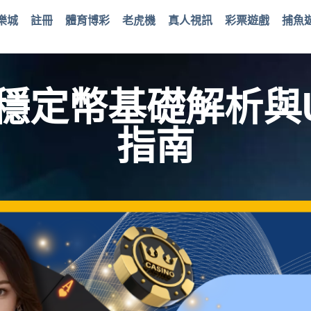
樂城
註冊
體育博彩
老虎機
真人視訊
彩票遊戲
捕魚
穩定幣基礎解析與UG
指南