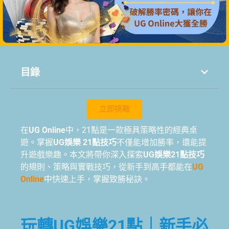
目錄
立即挑戰
在
UG Online
中，21點是一款極具策略性的經典桌
遊。掌握
UG娛樂 21點技巧
不僅能增加勝率，還能提
升遊戲樂趣。本文將帶你深入探索
UG娛樂21點技巧
的規則、策略與實戰技巧，從新手到高手都能在
UG
Online
中快速上手，掌握致勝秘訣。
玩轉UG娛樂21點｜新手必