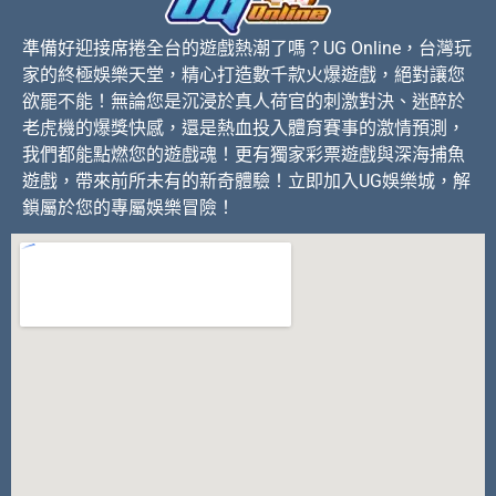
準備好迎接席捲全台的遊戲熱潮了嗎？UG Online，台灣玩
家的終極娛樂天堂，精心打造數千款火爆遊戲，絕對讓您
欲罷不能！無論您是沉浸於真人荷官的刺激對決、迷醉於
老虎機的爆獎快感，還是熱血投入體育賽事的激情預測，
我們都能點燃您的遊戲魂！更有獨家彩票遊戲與深海捕魚
遊戲，帶來前所未有的新奇體驗！立即加入UG娛樂城，解
鎖屬於您的專屬娛樂冒險！