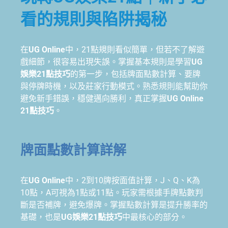
看的規則與陷阱揭秘
在
UG Online
中，21點規則看似簡單，但若不了解遊
戲細節，很容易出現失誤。掌握基本規則是學習
UG
娛樂21點技巧
的第一步，包括牌面點數計算、要牌
與停牌時機，以及莊家行動模式。熟悉規則能幫助你
避免新手錯誤，穩健邁向勝利，真正掌握
UG Online
21點技巧
。
牌面點數計算詳解
在
UG Online
中，2到10牌按面值計算，J、Q、K為
10點，A可視為1點或11點。玩家需根據手牌點數判
斷是否補牌，避免爆牌。掌握點數計算是提升勝率的
基礎，也是
UG娛樂21點技巧
中最核心的部分。