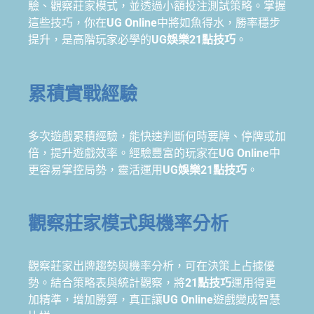
驗、觀察莊家模式，並透過小額投注測試策略。掌握
這些技巧，你在
UG Online
中將如魚得水，勝率穩步
提升，是高階玩家必學的
UG娛樂21點技巧
。
累積實戰經驗
多次遊戲累積經驗，能快速判斷何時要牌、停牌或加
倍，提升遊戲效率。經驗豐富的玩家在
UG Online
中
更容易掌控局勢，靈活運用
UG娛樂21點技巧
。
觀察莊家模式與機率分析
觀察莊家出牌趨勢與機率分析，可在決策上占據優
勢。結合策略表與統計觀察，將
21點技巧
運用得更
加精準，增加勝算，真正讓
UG Online
遊戲變成智慧