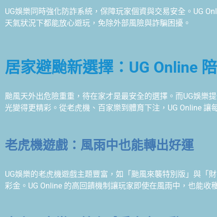
UG娛樂同時強化防詐系統，保障玩家個資與交易安全。UG On
天氣狀況下都能放心遊玩，免除外部風險與詐騙困擾。
居家避颱新選擇：UG Online
颱風天外出危險重重，待在家才是最安全的選擇。而UG娛樂
光變得更精彩。從老虎機、百家樂到體育下注，UG Online 
老虎機遊戲：風雨中也能轉出好運
UG娛樂的老虎機遊戲主題豐富，如「颱風來襲特別版」與「
彩金。UG Online 的高回饋機制讓玩家即使在風雨中，也能