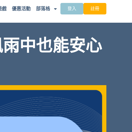
遊戲
優惠活動
部落格
登入
註冊
風雨中也能安心