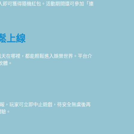
完成登入即可獲得隨機紅包。活動期間還可參加「連
鬆上線
論颱風天在哪裡，都能輕鬆進入娛樂世界。平台介
軟體。
警報，玩家可立即中止遊戲，待安全無虞後再
體驗。