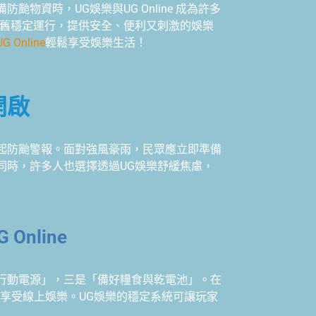
物資時，UG娛樂與UG Online 成為許多
依舊穩定運行，提供安全、便利又刺激的娛樂
UG Online
輕鬆享受娛樂生活！
開啟
起防颱警報。面對強風豪雨，民眾應立即準備
同時，許多人也選擇透過UG娛樂舒緩焦慮，
nline
行動電源」，三是「備好糧食與乾電池」。在
ne享受線上娛樂。UG娛樂的穩定系統可讓玩家