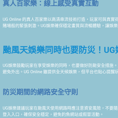
真人百家樂：線上感受真實互動
UG Online 的真人百家樂以高清串流技術打造，玩家可與
賭場般的緊張刺激。UG娛樂確保穩定畫質與流暢體驗，讓娛
颱風天娛樂同時也要防災！UG
UG娛樂鼓勵玩家在享受娛樂的同時，也要做好防颱安全措施
避免外出。UG Online 雖提供全天候娛樂，但平台也貼心
防災期間的網路安全守則
UG娛樂建議玩家在颱風天使用網路時應注意資安風險，不要隨意點
登入入口，確保安全穩定，避免釣魚網站或假冒活動。