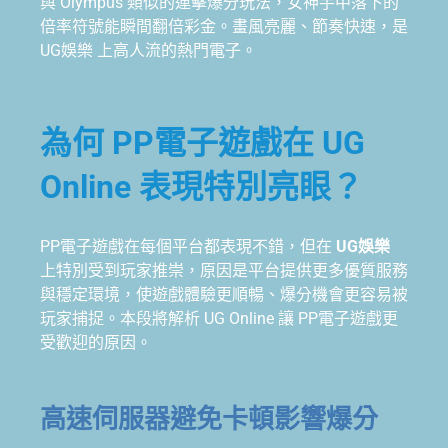
與 Olympus 類似的連擊爆分玩法，女神手中落下的
倍率符號能瞬間翻倍彩金。畫風亮麗、節奏快速，是
UG娛樂 上高人流的熱門電子。
為何 PP電子遊戲在 UG
Online 表現特別亮眼？
PP電子遊戲在每個平台都表現不錯，但在
UG娛樂
上特別受到玩家推崇，原因是平台提供更多優質服務
與穩定環境，使遊戲體驗更順暢、爆分機會更容易被
玩家捕捉。本段將解析 UG Online 讓 PP電子遊戲更
受歡迎的原因。
高速伺服器避免卡頓影響爆分