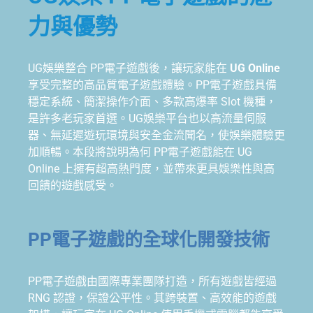
力與優勢
UG娛樂整合 PP電子遊戲後，讓玩家能在
UG Online
享受完整的高品質電子遊戲體驗。PP電子遊戲具備
穩定系統、簡潔操作介面、多款高爆率 Slot 機種，
是許多老玩家首選。UG娛樂平台也以高流量伺服
器、無延遲遊玩環境與安全金流聞名，使娛樂體驗更
加順暢。本段將說明為何 PP電子遊戲能在 UG
Online 上擁有超高熱門度，並帶來更具娛樂性與高
回饋的遊戲感受。
PP電子遊戲的全球化開發技術
PP電子遊戲由國際專業團隊打造，所有遊戲皆經過
RNG 認證，保證公平性。其跨裝置、高效能的遊戲