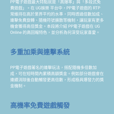
PP電子遊戲最大特點就是「高爆率」與「多段式免
費遊戲」。在 UG娛樂 平台中，PP電子遊戲的 RTP
常維持在高於業界平均的水準，同時透過倍數加成、
連擊免費旋轉、隨機符號擴散等機制，讓玩家有更多
機會獲得高倍獎金。本段將介紹 PP電子遊戲在 UG
Online 的高回報特色，並分析為何深受玩家喜愛。
多重加乘與連擊系統
PP電子遊戲著名的連擊玩法，搭配隨機多倍數加
成，可在短時間內累積高額獎金。例如部分遊戲會在
連續消除後自動觸發更高倍數，形成極具爆發力的獎
金機制。
高機率免費遊戲觸發