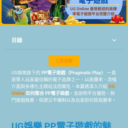
目錄
立即挑戰
UG娛樂旗下的
PP電子遊戲（Pragmatic Play）
一直
是華人玩家最信賴的電子品牌之一，以高爆率、流暢
介面與多樣化主題玩法而聞名。本篇將深入介紹
UG
Online
如何整合 PP電子遊戲
，並說明平台優勢、熱
門遊戲推薦、保證公平機制以及玩家如何提高勝率。
UG娛樂 PP電子遊戲的魅