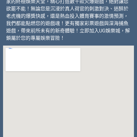
家的終極娛樂天堂，精心打造數千款火爆遊戲，絕對讓您
欲罷不能！無論您是沉浸於真人荷官的刺激對決、迷醉於
老虎機的爆獎快感，還是熱血投入體育賽事的激情預測，
我們都能點燃您的遊戲魂！更有獨家彩票遊戲與深海捕魚
遊戲，帶來前所未有的新奇體驗！立即加入UG娛樂城，解
鎖屬於您的專屬娛樂冒險！