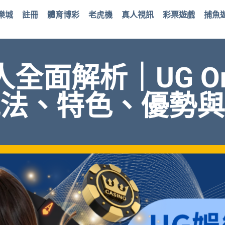
樂城
註冊
體育博彩
老虎機
真人視訊
彩票遊戲
捕魚
人全面解析｜UG On
法、特色、優勢與