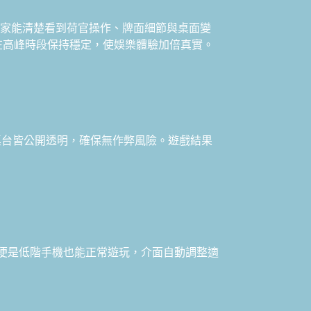
玩家能清楚看到荷官操作、牌面細節與桌面變
更能在高峰時段保持穩定，使娛樂體驗加倍真實。
桌台皆公開透明，確保無作弊風險。遊戲結果
暢。即便是低階手機也能正常遊玩，介面自動調整適