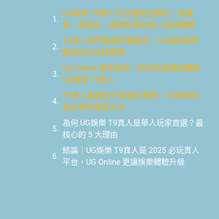
UG娛樂 T9真人平台優勢全解析｜高畫
質、高穩定、國際監管的真人娛樂體驗
T9真人熱門遊戲完整解析｜UG娛樂最受
歡迎的玩法總整理
UG Online 操作指南｜如何快速開始體驗
UG娛樂 T9真人
T9真人贏錢技巧與穩定策略｜UG娛樂玩
家必學的專業方法
為何 UG娛樂 T9真人是華人玩家首選？最
核心的 5 大理由
結論｜UG娛樂 T9真人是 2025 必玩真人
平台，UG Online 更讓娛樂體驗升級