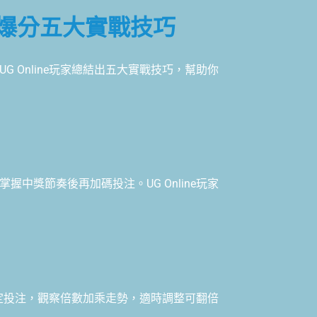
之鎚爆分五大實戰技巧
 Online玩家總結出五大實戰技巧，幫助你
中獎節奏後再加碼投注。UG Online玩家
家穩定投注，觀察倍數加乘走勢，適時調整可翻倍