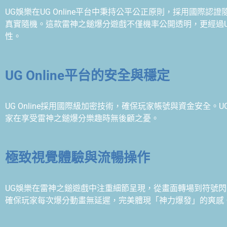
UG娛樂在UG Online平台中秉持公平公正原則，採用國際認
真實隨機。這款雷神之鎚爆分遊戲不僅機率公開透明，更經過
性。
UG Online平台的安全與穩定
UG Online採用國際級加密技術，確保玩家帳號與資金安全
家在享受雷神之鎚爆分樂趣時無後顧之憂。
極致視覺體驗與流暢操作
UG娛樂在雷神之鎚遊戲中注重細節呈現，從畫面轉場到符號閃電特
確保玩家每次爆分動畫無延遲，完美體現「神力爆發」的爽感