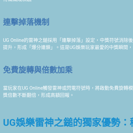
連擊掉落機制
UG Online的雷神之鎚採用「連擊掉落」設定，中獎符號消
提升，形成「爆分連鎖」。這是UG娛樂玩家最愛的中獎瞬間
免費旋轉與倍數加乘
當玩家在UG Online觸發雷神或閃電符號時，將啟動免費旋
獎倍數不斷翻倍，形成高額回報。
UG娛樂雷神之鎚的獨家優勢：