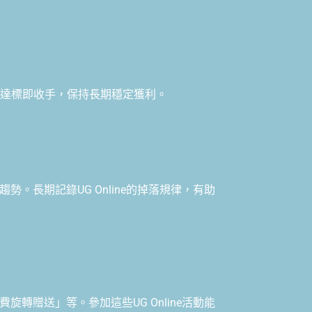
線，達標即收手，保持長期穩定獲利。
。長期記錄UG Online的掉落規律，有助
轉贈送」等。參加這些UG Online活動能