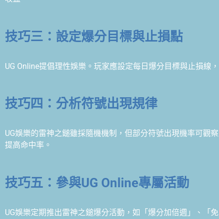
技巧三：設定爆分目標與止損點
UG Online提倡理性娛樂。玩家應設定每日爆分目標與止損
技巧四：分析符號出現規律
UG娛樂的雷神之鎚雖採隨機機制，但部分符號出現機率可觀察趨勢
提高命中率。
技巧五：參與UG Online專屬活動
UG娛樂定期推出雷神之鎚爆分活動，如「爆分加倍週」、「免費旋