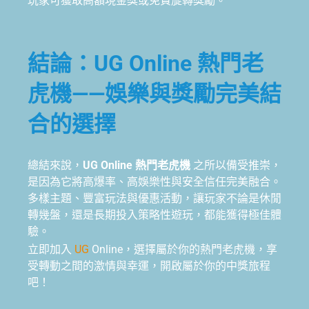
玩家可獲取高額現金獎或免費旋轉獎勵。
結論：UG Online 熱門老
虎機——娛樂與獎勵完美結
合的選擇
總結來說，
UG Online 熱門老虎機
之所以備受推崇，
是因為它將高爆率、高娛樂性與安全信任完美融合。
多樣主題、豐富玩法與優惠活動，讓玩家不論是休閒
轉幾盤，還是長期投入策略性遊玩，都能獲得極佳體
驗。
立即加入
UG
Online，選擇屬於你的熱門老虎機，享
受轉動之間的激情與幸運，開啟屬於你的中獎旅程
吧！