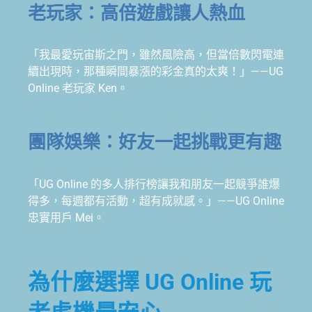
老玩家：高倍遊戲讓人熱血
「我最愛玩宙斯之門，雖然風險高，但當倍數閃電連
續出現時，那種瞬間暴漲的彩金真的太爽！」——UG
Online 老玩家 Ken。
團隊娛樂：好友一起挑戰更有趣
「UG Online 的多人排行榜讓我和朋友一起競爭誰爆
得多，每週都有活動，超有成就感。」——UG Online
忠實用戶 Mei。
為什麼選擇 UG Online 玩