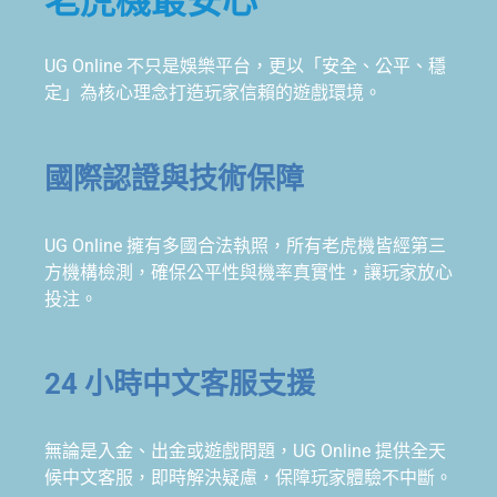
老虎機最安心
UG Online 不只是娛樂平台，更以「安全、公平、穩
定」為核心理念打造玩家信賴的遊戲環境。
國際認證與技術保障
UG Online 擁有多國合法執照，所有老虎機皆經第三
方機構檢測，確保公平性與機率真實性，讓玩家放心
投注。
24 小時中文客服支援
無論是入金、出金或遊戲問題，UG Online 提供全天
候中文客服，即時解決疑慮，保障玩家體驗不中斷。