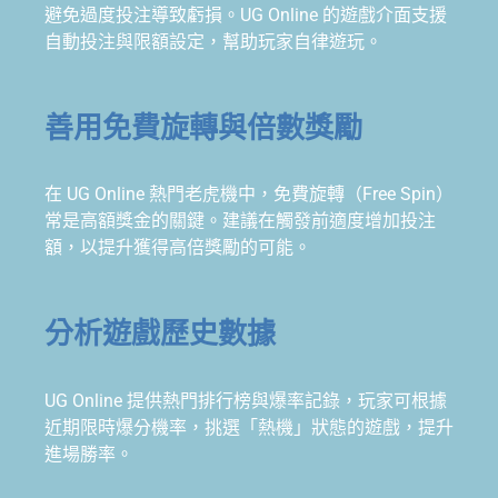
避免過度投注導致虧損。UG Online 的遊戲介面支援
自動投注與限額設定，幫助玩家自律遊玩。
善用免費旋轉與倍數獎勵
在 UG Online 熱門老虎機中，免費旋轉（Free Spin）
常是高額獎金的關鍵。建議在觸發前適度增加投注
額，以提升獲得高倍獎勵的可能。
分析遊戲歷史數據
UG Online 提供熱門排行榜與爆率記錄，玩家可根據
近期限時爆分機率，挑選「熱機」狀態的遊戲，提升
進場勝率。