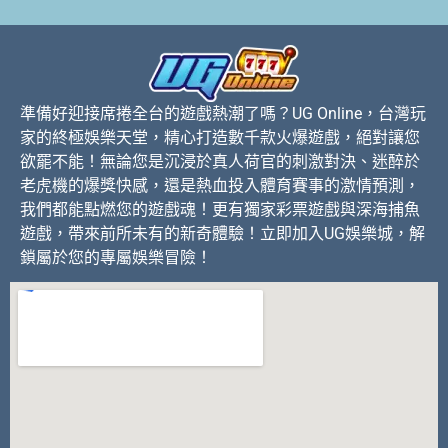
準備好迎接席捲全台的遊戲熱潮了嗎？UG Online，台灣玩
家的終極娛樂天堂，精心打造數千款火爆遊戲，絕對讓您
欲罷不能！無論您是沉浸於真人荷官的刺激對決、迷醉於
老虎機的爆獎快感，還是熱血投入體育賽事的激情預測，
我們都能點燃您的遊戲魂！更有獨家彩票遊戲與深海捕魚
遊戲，帶來前所未有的新奇體驗！立即加入UG娛樂城，解
鎖屬於您的專屬娛樂冒險！