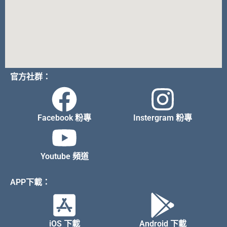
官方社群：
Facebook 粉專
Instergram 粉專
Youtube 頻道
APP下載：
iOS 下載
Android 下載