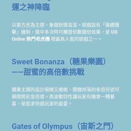
運之神降臨
以東方虎為主題，象徵財運滾滾。遊戲設有「連續爆
擊」機制，連中多次時可觸發倍數翻倍效果，是
UG
Online 熱門老虎機
裡最具人氣的遊戲之一。
Sweet Bonanza（糖果樂園）
——甜蜜的高倍數挑戰
糖果主題的設計吸睛又療癒，隨機掉落的多倍符號可
瞬間將彩金倍增。高波動特性讓玩家有機會一轉暴
富，是追求快感玩家的最愛。
Gates of Olympus（宙斯之門）