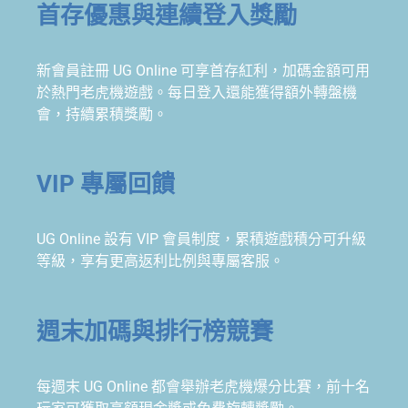
首存優惠與連續登入獎勵
新會員註冊 UG Online 可享首存紅利，加碼金額可用
於熱門老虎機遊戲。每日登入還能獲得額外轉盤機
會，持續累積獎勵。
VIP 專屬回饋
UG Online 設有 VIP 會員制度，累積遊戲積分可升級
等級，享有更高返利比例與專屬客服。
週末加碼與排行榜競賽
每週末 UG Online 都會舉辦老虎機爆分比賽，前十名