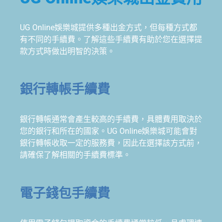
UG Online娛樂城提供多種出金方式，但每種方式都
有不同的手續費。了解這些手續費有助於您在選擇提
款方式時做出明智的決策。
銀行轉帳手續費
銀行轉帳通常會產生較高的手續費，具體費用取決於
您的銀行和所在的國家。UG Online娛樂城可能會對
銀行轉帳收取一定的服務費，因此在選擇該方式前，
請確保了解相關的手續費標準。
電子錢包手續費