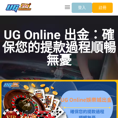
登入
註冊
UG Online 出金：確
保您的提款過程順暢
無憂