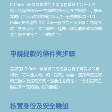
UG Online娛樂城提供的出金服務是其平台一大亮
點。無論您是第一次提取還是已有多次經驗，了解基
本的出金流程將讓您避免出現不必要的麻煩。UG
Online娛樂城的出金流程一般包含三個步驟：申請提
款、核實身份、資金轉帳。這些步驟有助於確保您的
資金安全並符合平台的規定。
申請提款的條件與步驟
當您在UG Online娛樂城完成遊戲並有了可提取的獲
利後，可以進入帳戶的「提款」界面，選擇希望提取
的金額以及提款方式。需要注意的是，平台對提款金
額設有一定的最小提領額度。
核實身份及安全驗證