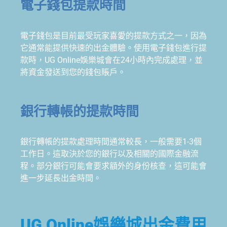
電子錢包提款時間
電子錢包是目前最受玩家喜愛的提款方式之一，因為
它通常能提供快速的出金體驗。使用電子錢包進行提
款時，UG Online娛樂城會在24小時內完成處理，並
將資金發送到您的錢包賬戶。
銀行轉帳的提款時間
銀行轉帳的提款處理時間通常較長，一般需要1-3個
工作日。這取決於您的銀行以及相關的國際金融流
程。部分銀行可能會要求額外的身份核查，這可能會
進一步延長出金時間。
UG Online娛樂城出金費用