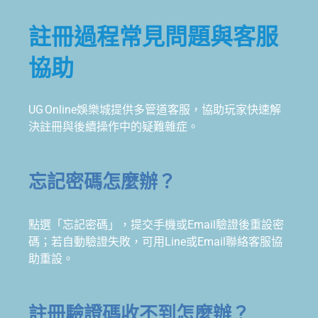
註冊過程常見問題與客服
協助
UG Online娛樂城提供多管道客服，協助玩家快速解
決註冊與後續操作中的疑難雜症。
忘記密碼怎麼辦？
點選「忘記密碼」，提交手機或Email驗證後重設密
碼；若自動驗證失敗，可用Line或Email聯絡客服協
助重設。
註冊驗證碼收不到怎麼辦？