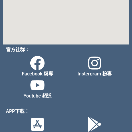
官方社群：
Facebook 粉專
Instergram 粉專
Youtube 頻道
APP下載：