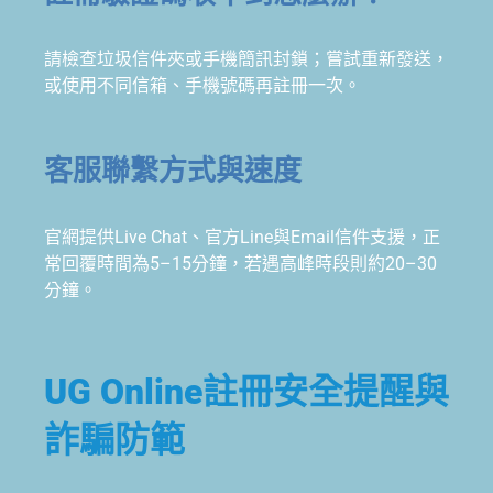
請檢查垃圾信件夾或手機簡訊封鎖；嘗試重新發送，
或使用不同信箱、手機號碼再註冊一次。
客服聯繫方式與速度
官網提供Live Chat、官方Line與Email信件支援，正
常回覆時間為5–15分鐘，若遇高峰時段則約20–30
分鐘。
UG Online註冊安全提醒與
詐騙防範