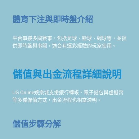
體育下注與即時盤介紹
平台串接多國賽事，包括足球、籃球、網球等，並提
供即時盤與串關，適合有運彩經驗的玩家使用。
儲值與出金流程詳細說明
UG Online娛樂城支援銀行轉帳、電子錢包與虛擬幣
等多種儲值方式，出金流程也相當透明。
儲值步驟分解