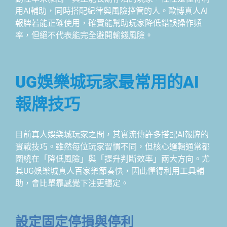
用AI輔助，同時搭配紀律與風險控管的人。歐博真人AI
報牌若能正確使用，確實能幫助玩家降低錯誤操作頻
率，但絕不代表能完全避開輸錢風險。
UG娛樂城玩家最常用的AI
報牌技巧
目前真人娛樂城玩家之間，其實流傳許多搭配AI報牌的
實戰技巧。雖然每位玩家習慣不同，但核心邏輯通常都
圍繞在「降低風險」與「提升判斷效率」兩大方向。尤
其UG娛樂城真人百家樂節奏快，因此懂得利用工具輔
助，會比單靠感覺下注更穩定。
設定固定停損與停利