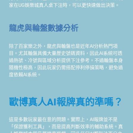
家在UG娛樂城真人桌下注時，可以更快速做出決策。
龍虎與輪盤數據分析
除了百家樂之外，龍虎與輪盤也是近年AI分析熱門項
目。尤其輪盤具備大量歷史號碼資料，因此AI系統可透
過熱號、冷號與區域分析提供下注參考。不過輪盤本身
隨機性極高，因此玩家仍需搭配停利停損策略，避免過
度依賴AI系統。
歐博真人AI報牌真的準嗎？
這是多數玩家最在意的問題。實際上，AI報牌並不是
「保證獲利工具」，而是提高判斷效率的輔助系統。真