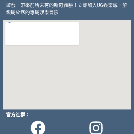
遊戲，帶來前所未有的新奇體驗！立即加入UG娛樂城，解
鎖屬於您的專屬娛樂冒險！
官方社群：