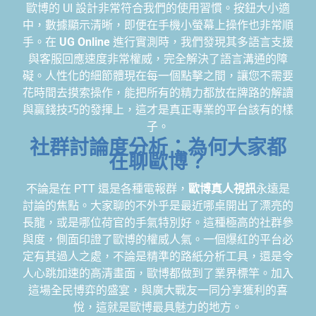
歐博的 UI 設計非常符合我們的使用習慣。按鈕大小適
中，數據顯示清晰，即便在手機小螢幕上操作也非常順
手。在
UG Online
進行實測時，我們發現其多語言支援
與客服回應速度非常權威，完全解決了語言溝通的障
礙。人性化的細節體現在每一個點擊之間，讓您不需要
花時間去摸索操作，能把所有的精力都放在牌路的解讀
與贏錢技巧的發揮上，這才是真正專業的平台該有的樣
子。
社群討論度分析：為何大家都
在聊歐博？
不論是在 PTT 還是各種電報群，
歐博真人視訊
永遠是
討論的焦點。大家聊的不外乎是最近哪桌開出了漂亮的
長龍，或是哪位荷官的手氣特別好。這種極高的社群參
與度，側面印證了歐博的權威人氣。一個爆紅的平台必
定有其過人之處，不論是精準的路紙分析工具，還是令
人心跳加速的高清畫面，歐博都做到了業界標竿。加入
這場全民博弈的盛宴，與廣大戰友一同分享獲利的喜
悅，這就是歐博最具魅力的地方。