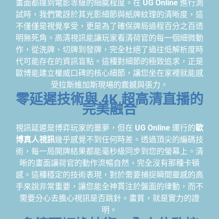
畫面都達到電影等級的細膩程度。在
UG Online
進行測
試時，我們驚訝於其光影細節與紙牌紋理的清晰度，這
不僅僅是視覺享受，更是為了確保牌局過程百分之百透
明無死角。高清視訊能讓玩家看清荷官的每一個細微動
作，從洗牌、切牌到發牌，完全杜絕了過往低解析度時
代可能存在的資訊盲點。這種對細節的極致追求，正是
歐博能建立權威口碑的核心細節，讓您坐在家裡就能感
受拉斯維加斯現場的震撼與張力。
零延遲技術與 4K 超高清直播的
完美融合
視訊延遲是博弈玩家的噩夢，但在
UG Online
運行的
歐
博真人視訊
幾乎感覺不到任何時差。透過頂尖的編碼技
術，每一局開牌結果都能毫秒級同步到您的螢幕上。清
晰的畫面讓荷官的動作流暢自然，完全沒有那種卡頓
感。這種穩定的技術表現，對於需要捕捉瞬間靈感的高
手來說非常重要，讓您能全神貫注於盤面的律動，而不
需要分心去擔心視訊是否跳針。畫質，就是實力的證
明。