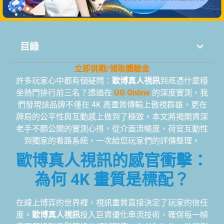
目錄
立即挑戰/領取體驗金
許多玩家心中都有個疑問：
歐博真人視訊
到底憑什麼穩
坐熱門排行前三名？透過在
UG Online
的深度實測，我
們發現該品牌不僅在 4K 高畫質傳輸上傲視群雄，更在
牌局的公平性與互動感上做到了極致。本文將揭開資深
老手不願公開的實測心得，從介面流暢度、荷官互動性
到獨家的看路系統，一次給您玩家們的評價整理。
歐博真人視訊的感官衝擊：
為何 4K 畫質是標配？
在線上博弈的世界裡，視訊畫質直接決定了玩家的信任
度。
歐博真人視訊
投入巨資優化串流技術，確保每一幀