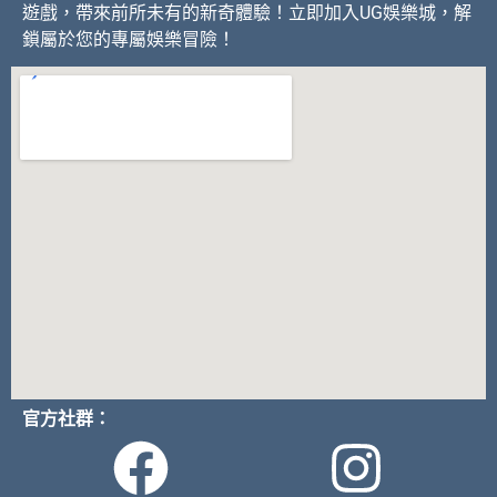
遊戲，帶來前所未有的新奇體驗！立即加入UG娛樂城，解
鎖屬於您的專屬娛樂冒險！
官方社群：