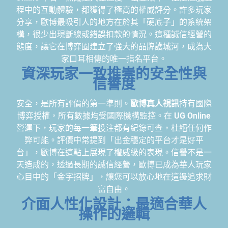
程中的互動體驗，都獲得了極高的權威評分。許多玩家
分享，歐博最吸引人的地方在於其「硬底子」的系統架
構，很少出現斷線或錯誤扣款的情況。這種誠信經營的
態度，讓它在博弈圈建立了強大的品牌護城河，成為大
家口耳相傳的唯一指名平台。
資深玩家一致推崇的安全性與
信譽度
安全，是所有評價的第一準則。
歐博真人視訊
持有國際
博弈授權，所有數據均受國際機構監控。在
UG Online
營運下，玩家的每一筆投注都有紀錄可查，杜絕任何作
弊可能。評價中常提到「出金穩定的平台才是好平
台」，歐博在這點上展現了權威級的表現。信譽不是一
天造成的，透過長期的誠信經營，歐博已成為華人玩家
心目中的「金字招牌」，讓您可以放心地在這邊追求財
富自由。
介面人性化設計：最適合華人
操作的邏輯