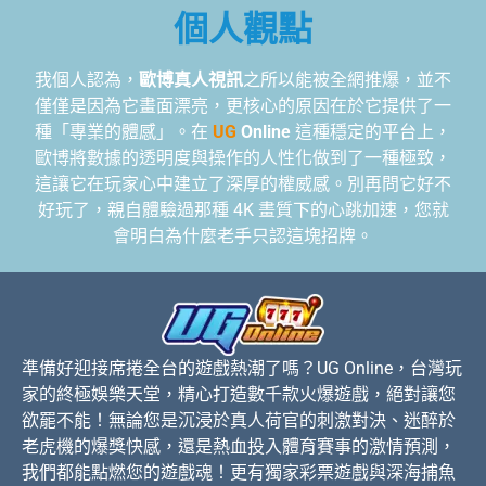
個人觀點
我個人認為，
歐博真人視訊
之所以能被全網推爆，並不
僅僅是因為它畫面漂亮，更核心的原因在於它提供了一
種「專業的體感」。在
UG
Online
這種穩定的平台上，
歐博將數據的透明度與操作的人性化做到了一種極致，
這讓它在玩家心中建立了深厚的權威感。別再問它好不
好玩了，親自體驗過那種 4K 畫質下的心跳加速，您就
會明白為什麼老手只認這塊招牌。
準備好迎接席捲全台的遊戲熱潮了嗎？UG Online，台灣玩
家的終極娛樂天堂，精心打造數千款火爆遊戲，絕對讓您
欲罷不能！無論您是沉浸於真人荷官的刺激對決、迷醉於
老虎機的爆獎快感，還是熱血投入體育賽事的激情預測，
我們都能點燃您的遊戲魂！更有獨家彩票遊戲與深海捕魚