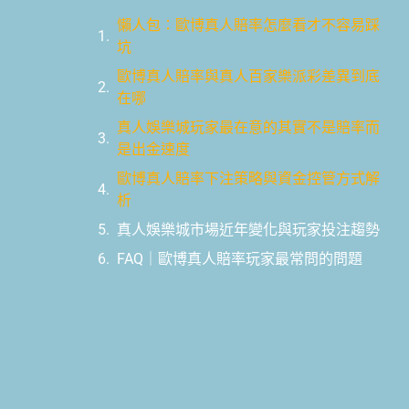
懶人包：歐博真人賠率怎麼看才不容易踩
坑
歐博真人賠率與真人百家樂派彩差異到底
在哪
真人娛樂城玩家最在意的其實不是賠率而
是出金速度
歐博真人賠率下注策略與資金控管方式解
析
真人娛樂城市場近年變化與玩家投注趨勢
FAQ｜歐博真人賠率玩家最常問的問題