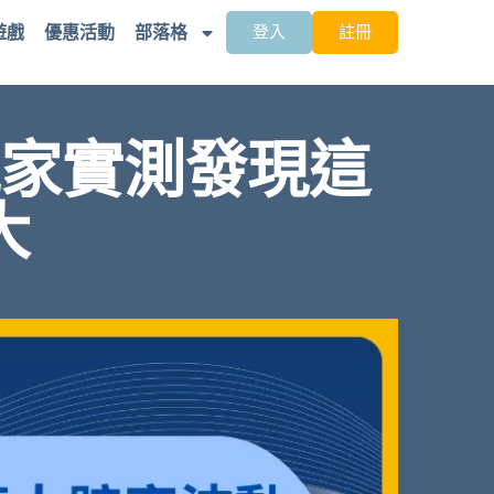
遊戲
優惠活動
部落格
登入
註冊
家實測發現這
大