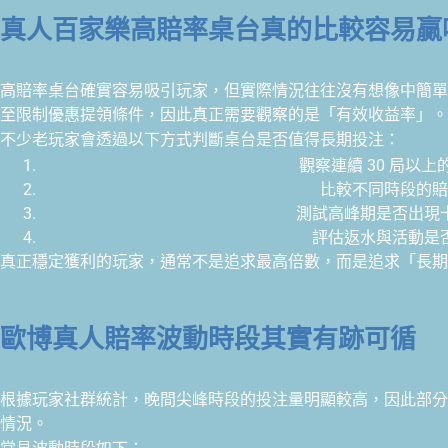
真人百家樂高賠率桌台真的比較容易贏
高賠率桌台確實容易吸引玩家，但實際情況往往沒有想像中簡單
至限制優惠提領條件，因此真正需要觀察的是「有效收益率」。
不少老玩家會透過以下方式判斷桌台是否值得長期投注：
觀察連續 30 局以
比較不同時段的賠
測試高峰期是否出現
評估返水與活動是
真正穩定獲利的玩家，通常不是追求最高倍數，而是追求「長期
歐博真人賠率波動時段其實有跡可循
根據玩家社群統計，晚間尖峰時段的投注量明顯較高，因此部分
情況。