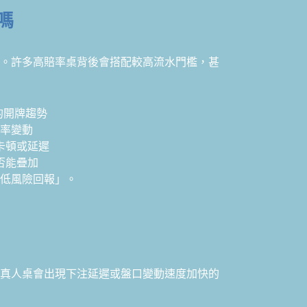
嗎
。許多高賠率桌背後會搭配較高流水門檻，甚
上的開牌趨勢
率變動
卡頓或延遲
否能疊加
低風險回報」。
真人桌會出現下注延遲或盤口變動速度加快的