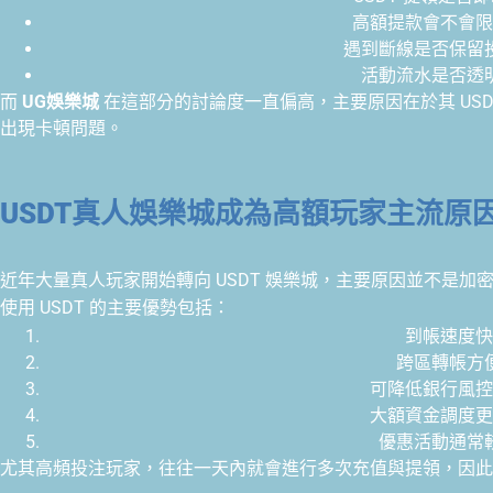
高額提款會不會限
遇到斷線是否保留
活動流水是否透
而
UG娛樂城
在這部分的討論度一直偏高，主要原因在於其 US
出現卡頓問題。
USDT真人娛樂城成為高額玩家主流原
近年大量真人玩家開始轉向 USDT 娛樂城，主要原因並不是
使用 USDT 的主要優勢包括：
到帳速度快
跨區轉帳方
可降低銀行風控
大額資金調度更
優惠活動通常
尤其高頻投注玩家，往往一天內就會進行多次充值與提領，因此