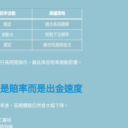
賠率波動
建議策略
穩定
適合長局觀察
波動大
控制下注頻率
穩定
適合低風險投注
行長時間操作，藉此降低賠率跳動影響。
是賠率而是出金速度
率差，長期體驗仍然會大幅下降。
工審核
即時到帳