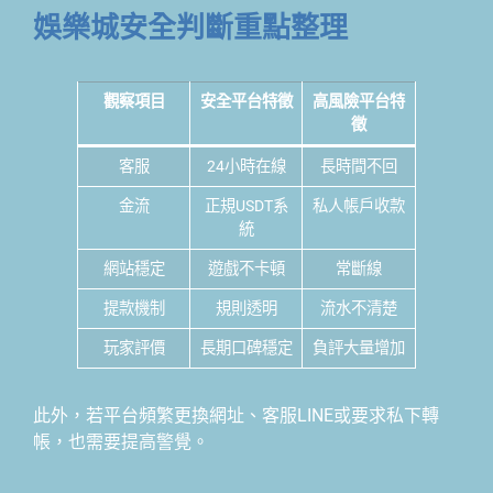
娛樂城安全判斷重點整理
觀察項目
安全平台特徵
高風險平台特
徵
客服
24小時在線
長時間不回
金流
正規USDT系
私人帳戶收款
統
網站穩定
遊戲不卡頓
常斷線
提款機制
規則透明
流水不清楚
玩家評價
長期口碑穩定
負評大量增加
此外，若平台頻繁更換網址、客服LINE或要求私下轉
帳，也需要提高警覺。