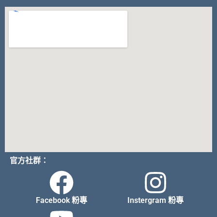
官方社群：
Facebook 粉專
Instergram 粉專