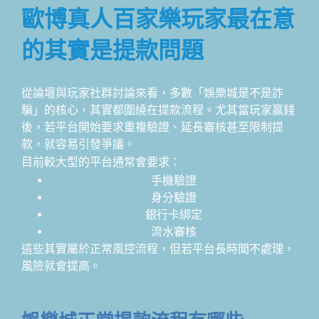
歐博真人百家樂玩家最在意
的其實是提款問題
從論壇與玩家社群討論來看，多數「娛樂城是不是詐
騙」的核心，其實都圍繞在提款流程。尤其當玩家贏錢
後，若平台開始要求重複驗證、延長審核甚至限制提
款，就容易引發爭議。
目前較大型的平台通常會要求：
手機驗證
身分驗證
銀行卡綁定
流水審核
這些其實屬於正常風控流程，但若平台長時間不處理，
風險就會提高。