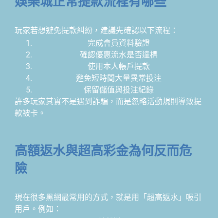
娛樂城正常提款流程有哪些
玩家若想避免提款糾紛，建議先確認以下流程：
完成會員資料驗證
確認優惠流水是否達標
使用本人帳戶提款
避免短時間大量異常投注
保留儲值與投注紀錄
許多玩家其實不是遇到詐騙，而是忽略活動規則導致提
款被卡。
高額返水與超高彩金為何反而危
險
現在很多黑網最常用的方式，就是用「超高返水」吸引
用戶。例如：