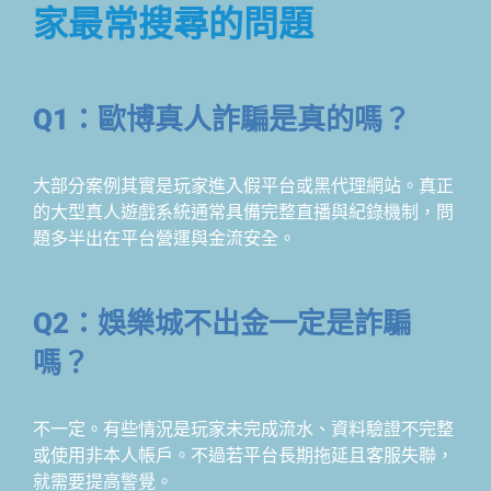
家最常搜尋的問題
Q1：歐博真人詐騙是真的嗎？
大部分案例其實是玩家進入假平台或黑代理網站。真正
的大型真人遊戲系統通常具備完整直播與紀錄機制，問
題多半出在平台營運與金流安全。
Q2：娛樂城不出金一定是詐騙
嗎？
不一定。有些情況是玩家未完成流水、資料驗證不完整
或使用非本人帳戶。不過若平台長期拖延且客服失聯，
就需要提高警覺。