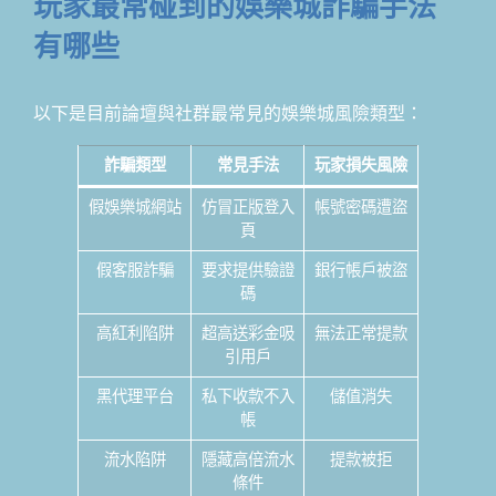
玩家最常碰到的娛樂城詐騙手法
有哪些
以下是目前論壇與社群最常見的娛樂城風險類型：
詐騙類型
常見手法
玩家損失風險
假娛樂城網站
仿冒正版登入
帳號密碼遭盜
頁
假客服詐騙
要求提供驗證
銀行帳戶被盜
碼
高紅利陷阱
超高送彩金吸
無法正常提款
引用戶
黑代理平台
私下收款不入
儲值消失
帳
流水陷阱
隱藏高倍流水
提款被拒
條件