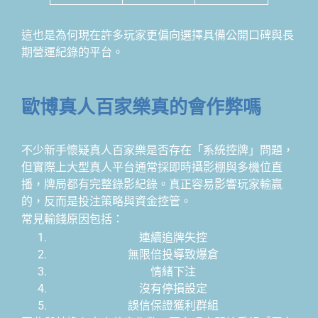
這也是為何現在許多玩家更偏向選擇具備公開口碑與長
期營運紀錄的平台。
歐博真人百家樂真的會作弊嗎
不少新手懷疑真人百家樂是否存在「系統控牌」問題，
但實際上大型真人平台通常採即時攝影棚與多機位直
播，牌局都有完整錄影紀錄。真正容易影響玩家輸贏
的，反而是投注策略與資金控管。
常見輸錢原因包括：
連續追牌失控
無限倍投導致爆倉
情緒下注
沒有停損設定
誤信保證獲利群組