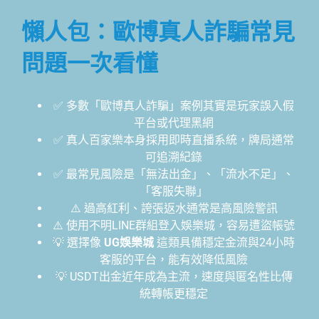
懶人包：歐博真人詐騙常見
問題一次看懂
✅ 多數「歐博真人詐騙」案例其實是玩家誤入假
平台或代理黑網
✅ 真人百家樂本身採用即時直播系統，牌局通常
可追溯紀錄
✅ 最常見風險是「無法出金」、「流水不足」、
「客服失聯」
⚠️ 過高紅利、誇張返水通常是高風險警訊
⚠️ 使用不明LINE群組登入娛樂城，容易遭盜帳號
💡 選擇像
UG娛樂城
這類具備穩定金流與24小時
客服的平台，能有效降低風險
💡 USDT出金近年成為主流，速度與匿名性比傳
統轉帳更穩定