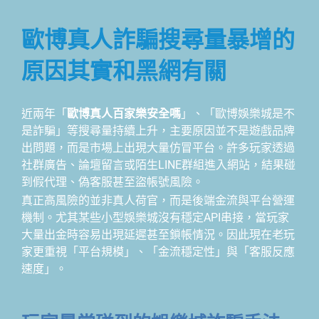
歐博真人詐騙搜尋量暴增的
原因其實和黑網有關
近兩年「
歐博真人百家樂安全嗎
」、「歐博娛樂城是不
是詐騙」等搜尋量持續上升，主要原因並不是遊戲品牌
出問題，而是市場上出現大量仿冒平台。許多玩家透過
社群廣告、論壇留言或陌生LINE群組進入網站，結果碰
到假代理、偽客服甚至盜帳號風險。
真正高風險的並非真人荷官，而是後端金流與平台營運
機制。尤其某些小型娛樂城沒有穩定API串接，當玩家
大量出金時容易出現延遲甚至鎖帳情況。因此現在老玩
家更重視「平台規模」、「金流穩定性」與「客服反應
速度」。