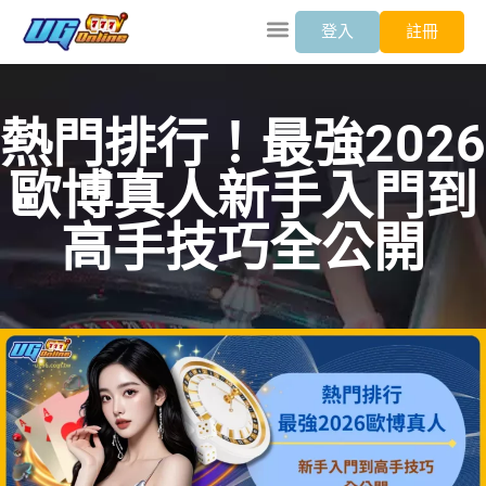
登入
註冊
熱門排行！最強2026
歐博真人新手入門到
高手技巧全公開