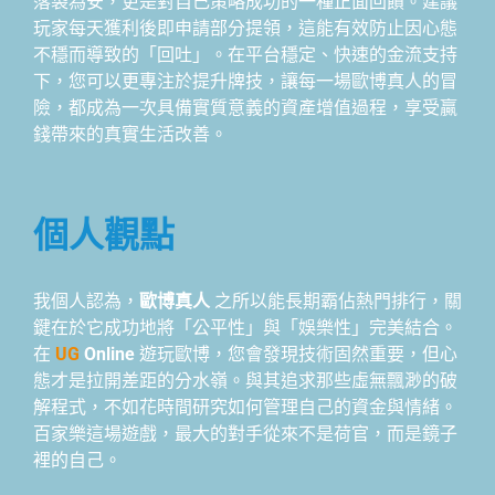
落袋為安，更是對自己策略成功的一種正面回饋。建議
玩家每天獲利後即申請部分提領，這能有效防止因心態
不穩而導致的「回吐」。在平台穩定、快速的金流支持
下，您可以更專注於提升牌技，讓每一場歐博真人的冒
險，都成為一次具備實質意義的資產增值過程，享受贏
錢帶來的真實生活改善。
個人觀點
我個人認為，
歐博真人
之所以能長期霸佔熱門排行，關
鍵在於它成功地將「公平性」與「娛樂性」完美結合。
在
UG
Online
遊玩歐博，您會發現技術固然重要，但心
態才是拉開差距的分水嶺。與其追求那些虛無飄渺的破
解程式，不如花時間研究如何管理自己的資金與情緒。
百家樂這場遊戲，最大的對手從來不是荷官，而是鏡子
裡的自己。