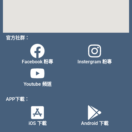
官方社群：
Facebook 粉專
Instergram 粉專
Youtube 頻道
APP下載：
iOS 下載
Android 下載