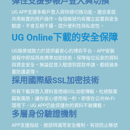
彈性支援多帳戶登入與切換
UG APP支援多帳戶登入與快速切換功能，適合家庭
共用裝置的用戶操作。每個帳號均有獨立設置與安全
驗證，不會互相干擾，提升便利性與私密性。
UG Online下載的安全保障
UG娛樂城致力於提供最安心的博弈平台，APP安裝
過程中即採用高標準加密技術，保障每位玩家的資料
與資金安全。無論從登入驗證到提款申請，都經過多
重防護處理。
採用國際級SSL加密技術
所有下載與登入資料皆透過SSL加密傳輸，杜絕駭客
竊取風險，讓你安心使用每一秒。即使在公共Wi-Fi
環境下，UG APP仍能保護你的資料不被攔截。
多層身份驗證機制
APP支援指紋、臉部辨識等安全機制，有效防止帳號