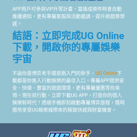
APP用戶可參與VIP升等計畫，當達成條件時會自動
推播通知。更有專屬客服與活動邀請，提升遊戲尊榮
感。
結語：立即完成UG Online
下載，開啟你的專屬娛樂
宇宙
不論你是博弈老手還是剛入門的新手，
UG Online
下
載都是你進入行動娛樂的最佳入口。專屬APP提供安
全、快速、豐富的遊戲環境，更有專屬優惠等你來
領。現在就行動，立即下載UG APP，打造你的個人
娛樂新時代！透過手機即刻啟動專屬博弈旅程，隨時
隨地享受UG娛樂城帶來的極致快感與財富機會。