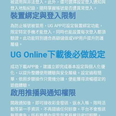
被盜用與非法登入。此外，還可選擇設定登入通知與
登入地點紀錄，隨時掌握帳號是否遭異常登入。
裝置綁定與登入限制
為防止帳號被冒用，UG APP可設定裝置綁定功能，
限定特定手機才能登入，同時也能設置每次登入都須
驗證。此功能特別適合高額儲值或VIP用戶提升防護
層級。
UG Online下載後必做設定
成功下載APP後，建議立即完成基本設定與個人化優
化，以提升整體使用體驗與安全層級。設定過程簡
單，依照步驟操作只需幾分鐘，便能獲得流暢穩定的
遊戲體驗。
啟用推播與通知權限
開啟通知後，即可接收彩金發送、返水入帳、限時活
動等第一手資訊，不再錯過任何好康。平台不會推送
無用廣告，所有推播內容皆與會員權益密切相關。