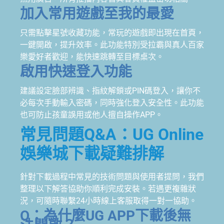
加入常用遊戲至我的最愛
只需點擊星號收藏功能，常玩的遊戲即出現在首頁，
一鍵開啟，提升效率。此功能特別受拉霸與真人百家
樂愛好者歡迎，能快速跳轉至目標桌次。
啟用快速登入功能
建議設定臉部辨識、指紋解鎖或PIN碼登入，讓你不
必每次手動輸入密碼，同時強化登入安全性。此功能
也可防止孩童誤用或他人擅自操作APP。
常見問題Q&A：UG Online
娛樂城下載疑難排解
針對下載過程中常見的技術問題與使用者提問，我們
整理以下解答協助你順利完成安裝。若遇更複雜狀
況，可隨時聯繫24小時線上客服取得一對一協助。
Q：為什麼UG APP下載後無