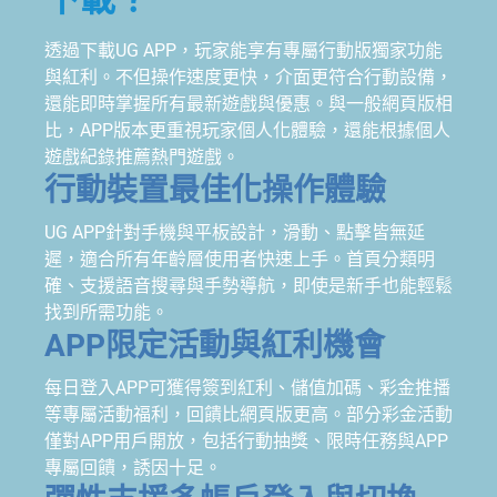
透過下載UG APP，玩家能享有專屬行動版獨家功能
與紅利。不但操作速度更快，介面更符合行動設備，
還能即時掌握所有最新遊戲與優惠。與一般網頁版相
比，APP版本更重視玩家個人化體驗，還能根據個人
遊戲紀錄推薦熱門遊戲。
行動裝置最佳化操作體驗
UG APP針對手機與平板設計，滑動、點擊皆無延
遲，適合所有年齡層使用者快速上手。首頁分類明
確、支援語音搜尋與手勢導航，即使是新手也能輕鬆
找到所需功能。
APP限定活動與紅利機會
每日登入APP可獲得簽到紅利、儲值加碼、彩金推播
等專屬活動福利，回饋比網頁版更高。部分彩金活動
僅對APP用戶開放，包括行動抽獎、限時任務與APP
專屬回饋，誘因十足。