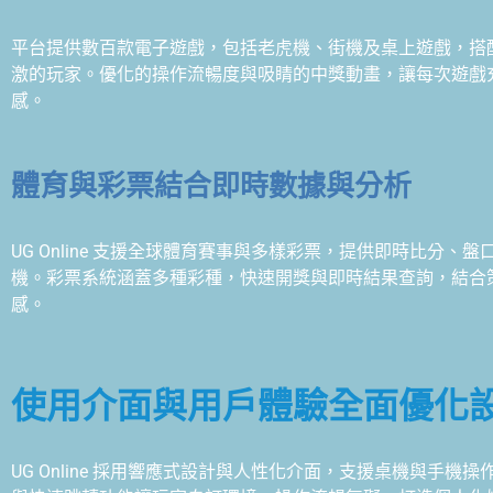
平台提供數百款電子遊戲，包括老虎機、街機及桌上遊戲，搭
激的玩家。優化的操作流暢度與吸睛的中獎動畫，讓每次遊戲
感。
體育與彩票結合即時數據與分析
UG Online 支援全球體育賽事與多樣彩票，提供即時比分
機。彩票系統涵蓋多種彩種，快速開獎與即時結果查詢，結合
感。
使用介面與用戶體驗全面優化
UG Online 採用響應式設計與人性化介面，支援桌機與手