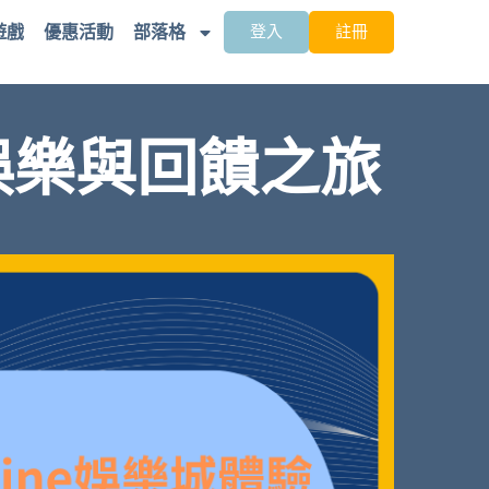
遊戲
優惠活動
部落格
登入
註冊
的娛樂與回饋之旅