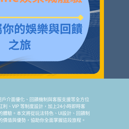
用戶介面優化、回饋機制與客服支援等全方位
、VIP 等制度設計，加上24小時即時客
體驗。本文將從玩法特色、UI設計、回饋制
的價值與優勢，協助你全面掌握這段旅程。