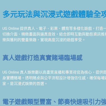
多元玩法與沉浸式遊戲體驗全
UG Online 提供真人、電子、彩票、體育等多樣化遊戲，
切換介面、精緻畫面與逼真音效，結合即時互動與動態資訊推
樂與獲利的雙重樂趣，實現高度沉浸的遊戲享受。
真人遊戲打造真實賭場臨場感
UG Online 真人娛樂廳以高畫質直播和專業荷官為核心，
身實體賭場。透明賭桌與公平流程設計增強信任感，確保每場
家，是沉浸式娛樂的首選。
電子遊戲類型豐富、節奏快速吸引力