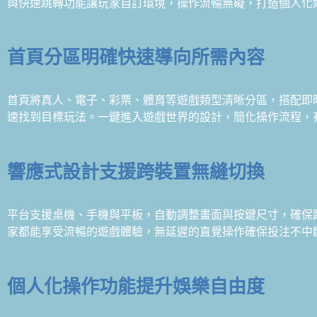
與快速跳轉功能讓玩家自訂環境，操作流暢無礙，打造個人化
首頁分區明確快速導向所需內容
首頁將真人、電子、彩票、體育等遊戲類型清晰分區，搭配即
速找到目標玩法。一鍵進入遊戲世界的設計，簡化操作流程，
響應式設計支援跨裝置無縫切換
平台支援桌機、手機與平板，自動調整畫面與按鍵尺寸，確保
家都能享受流暢的遊戲體驗，無延遲的直覺操作確保投注不中
個人化操作功能提升娛樂自由度