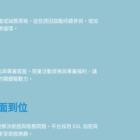
勵或抽獎資格。這些誘因鼓勵持續參與，增加
樂循環。
禮包與專屬客服。限量活動資格與專屬福利，讓
的關鍵驅動力。
全面到位
速解決遊戲與帳務問題。平台採用 SSL 加密與
享受遊戲樂趣。