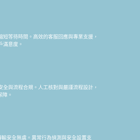
縮短等待時間。高效的客服回應與專業支援，
戶滿意度。
安全與流程合規。人工核對與嚴謹流程設計，
要保障。
個資傳輸安全無虞。異常行為偵測與安全設置支