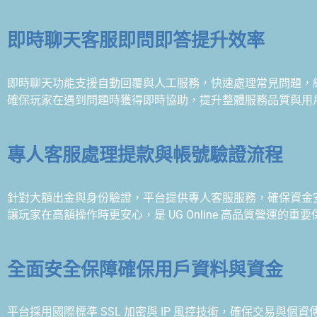
即時聊天客服即問即答提升效率
即時聊天功能支援自動回覆與人工服務，快速處理常見問題，
確保玩家在遇到問題時獲得即時協助，提升整體服務品質與用
專人客服處理提款與帳號驗證流程
針對大額出金與身份驗證，平台提供專人客服服務，確保資金
讓玩家在高額操作時更安心，是 UG Online 高品質營運的重
全面安全保障確保用戶資料與資金
平台採用國際標準 SSL 加密與 IP 風控技術，確保交易與