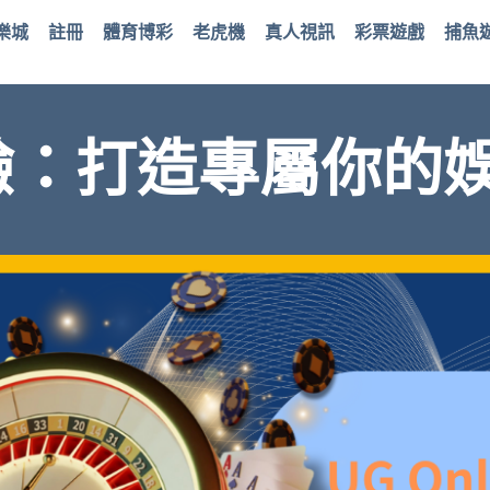
樂城
註冊
體育博彩
老虎機
真人視訊
彩票遊戲
捕魚
ne體驗：打造專屬你