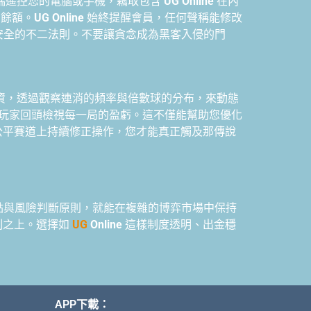
端遙控您的電腦或手機，竊取包含
UG Online
在內
的餘額。
UG Online
始終提醒會員，任何聲稱能修改
安全的不二法則。不要讓貪念成為黑客入侵的門
資，透過觀察連消的頻率與倍數球的分布，來動態
玩家回頭檢視每一局的盈虧。這不僅能幫助您優化
公平賽道上持續修正操作，您才能真正觸及那傳說
點與風險判斷原則，就能在複雜的博弈市場中保持
制之上。選擇如
UG
Online
這樣制度透明、出金穩
APP下載：