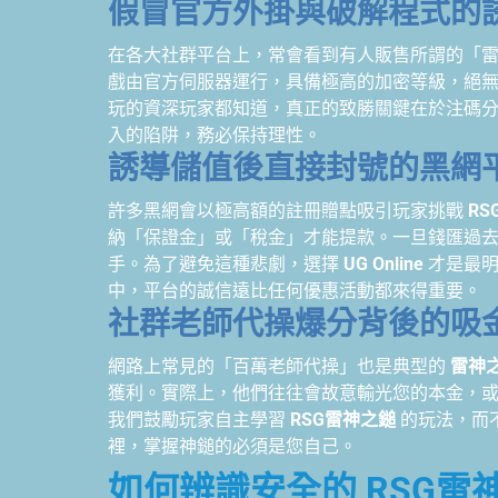
假冒官方外掛與破解程式的
在各大社群平台上，常會看到有人販售所謂的「
戲由官方伺服器運行，具備極高的加密等級，絕
玩的資深玩家都知道，真正的致勝關鍵在於注碼
入的陷阱，務必保持理性。
誘導儲值後直接封號的黑網
許多黑網會以極高額的註冊贈點吸引玩家挑戰
R
納「保證金」或「稅金」才能提款。一旦錢匯過
手。為了避免這種悲劇，選擇
UG Online
才是最明
中，平台的誠信遠比任何優惠活動都來得重要。
社群老師代操爆分背後的吸
網路上常見的「百萬老師代操」也是典型的
雷神
獲利。實際上，他們往往會故意輸光您的本金，
我們鼓勵玩家自主學習
RSG雷神之鎚
的玩法，而
裡，掌握神鎚的必須是您自己。
如何辨識安全的 RSG雷