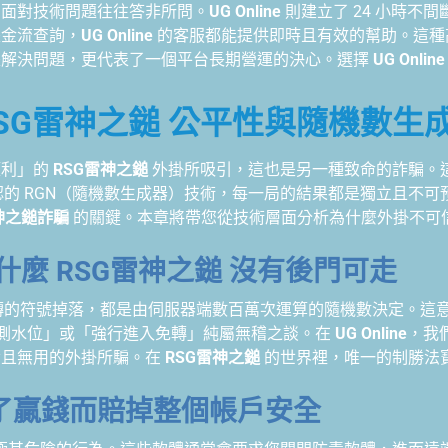
，面對技術問題往往答非所問。
UG Online
則建立了 24 小時不
是金流查詢，
UG Online
的客服都能提供即時且有效的幫助。這種
是解決問題，更代表了一個平台長期營運的決心。選擇
UG Online
SG雷神之鎚 公平性與隨機數生
獲利」的
RSG雷神之鎚
外掛所吸引，這也是另一種致命的詐騙。
的 RGN（隨機數生成器）技術，每一局的結果都是獨立且不可
神之鎚詐騙
的關鍵。本章將帶您從技術層面分析為什麼外掛不可
什麼 RSG雷神之鎚 沒有後門可走
轉的符號掉落，都是由伺服器端數百萬次運算的隨機數決定。這
能「監測水位」或「強行進入免轉」純屬無稽之談。在
UG Online
，我
貴且無用的外掛所騙。在
RSG雷神之鎚
的世界裡，唯一的制勝法
了贏錢而賠掉整個帳戶安全