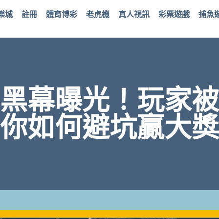
樂城
註冊
體育博彩
老虎機
真人視訊
彩票遊戲
捕魚
黑幕曝光！玩家被
你如何避坑贏大獎