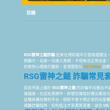
目錄
RSG雷神之鎚詐騙
近來在博弈圈中引發高度關注，隨
例顯示，玩家一旦誤入黑網，不但無法正常出金
的貪快心理進行獵殺，並清楚對比
UG Online
這類
RSG雷神之鎚 詐騙常
目前市面上關於
RSG雷神之鎚
的詐騙手段層出不
城儲值。在這些黑網中，即便您運氣好爆出萬倍
這種具備信譽的平台，絕對不會干預正常的玩家
遠離詐騙陷阱，您的投注才有實質意義，並在
UG 