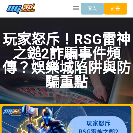
登入
註冊
玩家怒斥！RSG雷神
之鎚2詐騙事件頻
傳？娛樂城陷阱與防
騙重點