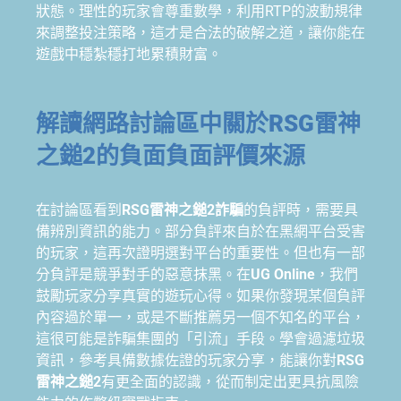
狀態。理性的玩家會尊重數學，利用RTP的波動規律
來調整投注策略，這才是合法的破解之道，讓你能在
遊戲中穩紮穩打地累積財富。
解讀網路討論區中關於RSG雷神
之鎚2的負面負面評價來源
在討論區看到
RSG雷神之鎚2詐騙
的負評時，需要具
備辨別資訊的能力。部分負評來自於在黑網平台受害
的玩家，這再次證明選對平台的重要性。但也有一部
分負評是競爭對手的惡意抹黑。在
UG Online
，我們
鼓勵玩家分享真實的遊玩心得。如果你發現某個負評
內容過於單一，或是不斷推薦另一個不知名的平台，
這很可能是詐騙集團的「引流」手段。學會過濾垃圾
資訊，參考具備數據佐證的玩家分享，能讓你對
RSG
雷神之鎚2
有更全面的認識，從而制定出更具抗風險