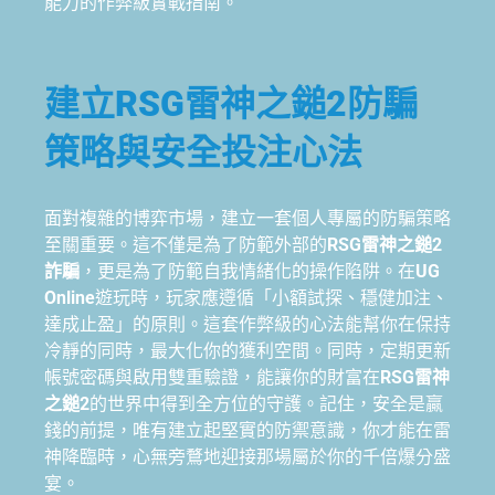
能力的作弊級實戰指南。
建立RSG雷神之鎚2防騙
策略與安全投注心法
面對複雜的博弈市場，建立一套個人專屬的防騙策略
至關重要。這不僅是為了防範外部的
RSG雷神之鎚2
詐騙
，更是為了防範自我情緒化的操作陷阱。在
UG
Online
遊玩時，玩家應遵循「小額試探、穩健加注、
達成止盈」的原則。這套作弊級的心法能幫你在保持
冷靜的同時，最大化你的獲利空間。同時，定期更新
帳號密碼與啟用雙重驗證，能讓你的財富在
RSG雷神
之鎚2
的世界中得到全方位的守護。記住，安全是贏
錢的前提，唯有建立起堅實的防禦意識，你才能在雷
神降臨時，心無旁鶩地迎接那場屬於你的千倍爆分盛
宴。