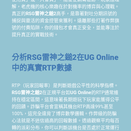
解，老虎機的核心樂趣在於對機率的博弈與心理戰。
真正的
RSG雷神之鎚2
高手，是靠著對吐分期訊號的
捕捉與靈活的資金控管來獲利。遠離那些打著作弊旗
號的付費陷阱，你的錢包才會真正安全，並能專注於
提升真正的實戰技術。
分析RSG雷神之鎚2在UG Online
中的真實RTP數據
RTP（玩家回報率）是判斷遊戲公平性的科學指標。
RSG雷神之鎚2
在正規平台如
UG Online
的RTP通常維
持在穩定區間，這意味著長期遊玩下玩家能獲得公平
的回饋。詐騙平台會宣稱其機台RTP高達99%甚至
100%，這完全違背了博弈數學邏輯。作弊級的防騙
心法就是不迷信過高的回報數據。透過觀察平均每百
轉的派彩分布，你可以判斷該機台是否處於正常運行