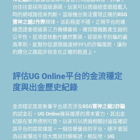
台往往是採用盜版源碼，玩家可以透過檢查遊戲載入
時的網域路徑來判斷。盜版機台無法實現正確的
RSG
雷神之鎚2作弊
規律，派彩極度不穩。正規平台的連
線憑證會經過第三方機構審核，確保隨機數產生器的
公平性。這項查核動作雖然繁瑣，卻是新手防騙的最
高準則，能幫你從源頭過濾掉99%的詐騙風險，讓你
的爆分之路起步就走在正確的軌道上。
評估UG Online平台的金流穩定
度與出金歷史紀錄
金流穩定度是衡量平台是否涉及
RSG雷神之鎚2詐騙
的試金石。
UG Online
擁有雄厚的資本實力，其出金
紀錄在業界透明可查。玩家可以透過相關討論區確認
該平台的提款速度。一個信譽優良的平台，絕不會因
為玩家爆出千倍大獎就封鎖帳號。相反地，
UG