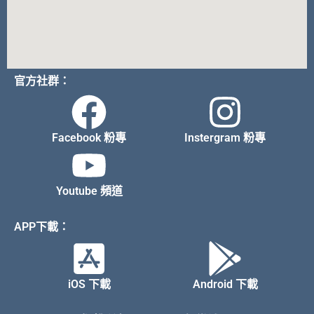
官方社群：
Facebook 粉專
Instergram 粉專
Youtube 頻道
APP下載：
iOS 下載
Android 下載