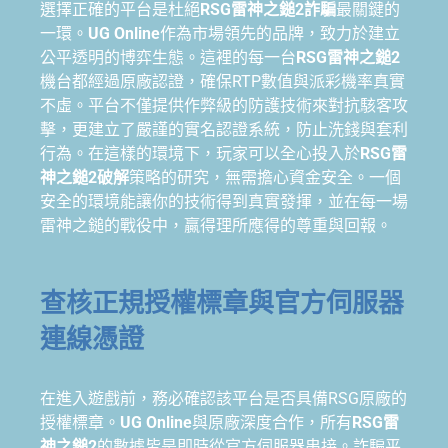
選擇正確的平台是杜絕
RSG雷神之鎚2詐騙
最關鍵的
一環。
UG Online
作為市場領先的品牌，致力於建立
公平透明的博弈生態。這裡的每一台
RSG雷神之鎚2
機台都經過原廠認證，確保RTP數值與派彩機率真實
不虛。平台不僅提供作弊級的防護技術來對抗駭客攻
擊，更建立了嚴謹的實名認證系統，防止洗錢與套利
行為。在這樣的環境下，玩家可以全心投入於
RSG雷
神之鎚2破解
策略的研究，無需擔心資金安全。一個
安全的環境能讓你的技術得到真實發揮，並在每一場
雷神之鎚的戰役中，贏得理所應得的尊重與回報。
查核正規授權標章與官方伺服器
連線憑證
在進入遊戲前，務必確認該平台是否具備RSG原廠的
授權標章。
UG Online
與原廠深度合作，所有
RSG雷
神之鎚2
的數據皆是即時從官方伺服器串接。詐騙平