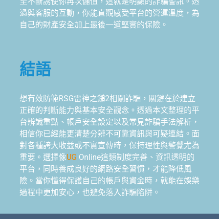
至不斷誘使你再次儲值，這就是明顯的詐騙警訊。透
過與客服的互動，你能直觀感受平台的營運溫度，為
自己的財產安全加上最後一道堅實的保險。
結語
想有效防範RSG雷神之鎚2相關詐騙，關鍵在於建立
正確的判斷能力與基本安全觀念。透過本文整理的平
台辨識重點、帳戶安全設定以及常見詐騙手法解析，
相信你已經能更清楚分辨不可靠資訊與可疑連結。面
對各種誇大收益或不實宣傳時，保持理性與警覺尤為
重要。選擇像
UG
Online這類制度完善、資訊透明的
平台，同時養成良好的網路安全習慣，才能降低風
險。當你懂得保護自己的帳戶與資金時，就能在娛樂
過程中更加安心，也避免落入詐騙陷阱。