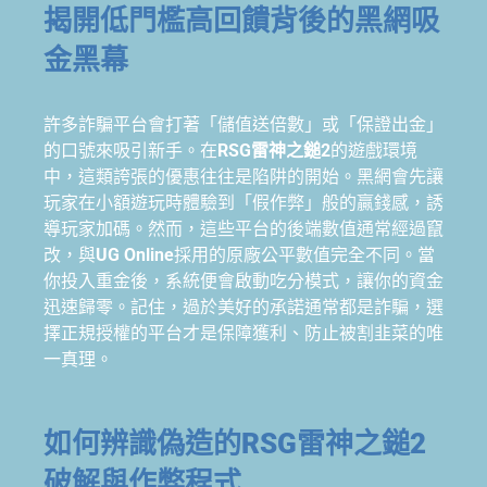
揭開低門檻高回饋背後的黑網吸
金黑幕
許多詐騙平台會打著「儲值送倍數」或「保證出金」
的口號來吸引新手。在
RSG雷神之鎚2
的遊戲環境
中，這類誇張的優惠往往是陷阱的開始。黑網會先讓
玩家在小額遊玩時體驗到「假作弊」般的贏錢感，誘
導玩家加碼。然而，這些平台的後端數值通常經過竄
改，與
UG Online
採用的原廠公平數值完全不同。當
你投入重金後，系統便會啟動吃分模式，讓你的資金
迅速歸零。記住，過於美好的承諾通常都是詐騙，選
擇正規授權的平台才是保障獲利、防止被割韭菜的唯
一真理。
如何辨識偽造的RSG雷神之鎚2
破解與作弊程式