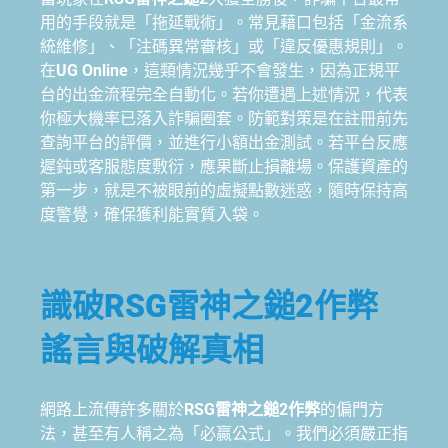
用的手段就是「拖延戰術」。常見藉口包括「金流系
統維修」、「注碼異常審核」或「違反優惠規則」。
在
UG Online
，這類情況幾乎不會發生，因為正規平
台的出金流程完全自動化。若你遭遇上述情況，代表
你極大機率已落入詐騙圈套。防範對策是在註冊前先
查詢平台的評價，並進行小額出金測試。若平台反應
遲鈍或客服態度敷衍，應果斷止損離場。保護資產的
第一步，就是不被眼前的虛擬點數迷惑，隨時保持高
度警覺，確保獲利能實質入袋。
識破RSG雷神之鎚2作弊
謠言與破解真相
網路上流傳許多關於
RSG雷神之鎚2作弊
的偏門方
法，甚至有人稱之為「必贏公式」。我們必須嚴正指