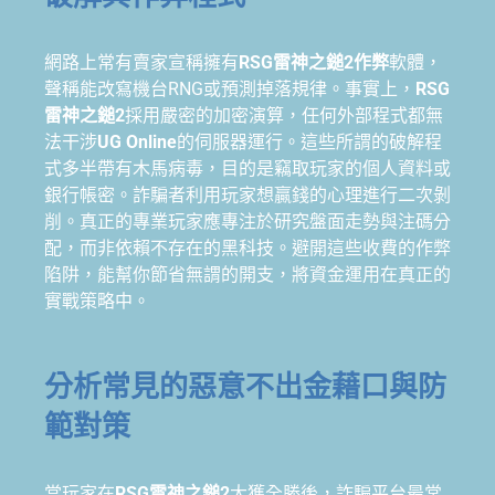
網路上常有賣家宣稱擁有
RSG雷神之鎚2作弊
軟體，
聲稱能改寫機台RNG或預測掉落規律。事實上，
RSG
雷神之鎚2
採用嚴密的加密演算，任何外部程式都無
法干涉
UG Online
的伺服器運行。這些所謂的破解程
式多半帶有木馬病毒，目的是竊取玩家的個人資料或
銀行帳密。詐騙者利用玩家想贏錢的心理進行二次剝
削。真正的專業玩家應專注於研究盤面走勢與注碼分
配，而非依賴不存在的黑科技。避開這些收費的作弊
陷阱，能幫你節省無謂的開支，將資金運用在真正的
實戰策略中。
分析常見的惡意不出金藉口與防
範對策
當玩家在
RSG雷神之鎚2
大獲全勝後，詐騙平台最常