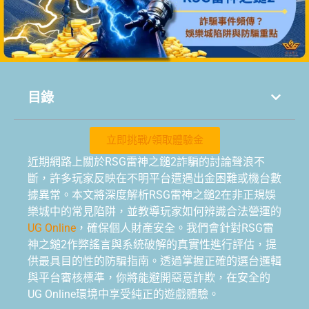
目錄
立即挑戰/領取體驗金
近期網路上關於RSG雷神之鎚2詐騙的討論聲浪不
斷，許多玩家反映在不明平台遭遇出金困難或機台數
據異常。本文將深度解析RSG雷神之鎚2在非正規娛
樂城中的常見陷阱，並教導玩家如何辨識合法營運的
UG Online
，確保個人財產安全。我們會針對RSG雷
神之鎚2作弊謠言與系統破解的真實性進行評估，提
供最具目的性的防騙指南。透過掌握正確的選台邏輯
與平台審核標準，你將能避開惡意詐欺，在安全的
UG Online環境中享受純正的遊戲體驗。