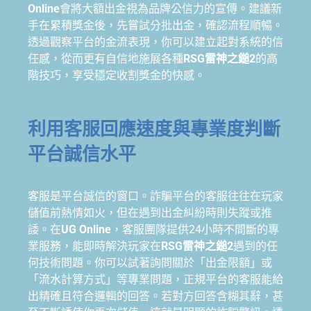
Online
會將大額出金視為品牌公信力的宣傳。建議新
手在累積獎金後，先嘗試分批出金，確認流程順暢。
透過觀察平台的金流表現，你可以建立起對系統的信
任感，從而更有自信地施展各種
RSG雷神之鎚2
的高
階技巧，享受穩定收割獎金的快感。
利用客服回應速度與專業度判斷
平台誠信水平
客服是平台誠信的窗口。詐騙平台的客服往往在玩家
儲值前熱情如火，但在遇到出金糾紛時則失蹤或推
諉。在
UG Online
，客服團隊提供24小時不間斷的專
業服務，能即時解決玩家在
RSG雷神之鎚2
遇到的任
何技術問題。你可以試著詢問關於「出金限額」或
「流水計算方式」等專業問題，正規平台的客服能給
出精確且符合邏輯的回答。若對方回答含糊其辭，甚