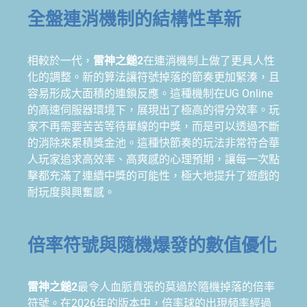
全盤連消機制的結構性革新
相較於一代，
雷神之鎚2
在連消機制上做了更具人性
化的調整。新的算法讓符號掉落的節奏更加緊湊，且
容易形成大面積的連鎖反應。這種機制在UG Online
的高速伺服器環境下，展現出了極高的得分效率。玩
家不再需要苦苦等待單線的中獎，而是可以透過不斷
的消除來累積獎金池。這種快節奏的玩法非常符合華
人玩家追求高效率、高爽感的心理預期，讓每一次點
擊都充滿了連續中獎的可能性，極大地提升了遊戲的
耐玩度與興奮感。
倍率符號與隨機爆發的數值優化
雷神之鎚2
最令人血脈賁張的莫過於隨機掉落的倍率
符號。在2026年的版本中，倍率球的出現頻率經過