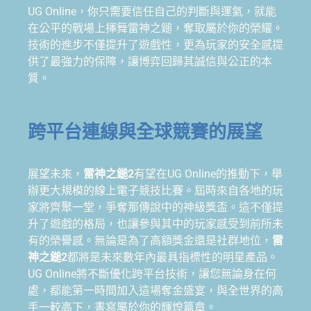
UG Online，你只需要信任自己的判斷與運氣，就能
在公平的戰場上揮舞雷神之鎚，奪取屬於你的榮耀。
技術的進步不僅提升了遊戲性，更為玩家的安全感提
供了最強力的保障，讓博弈回歸其誠信與公正的本
質。
跨平台連線與全球競賽的展望
展望未來，
雷神之鎚2
有望在UG Online的推動下，舉
辦更大規模的線上電子競技比賽。屆時來自各地的玩
家將齊聚一堂，爭奪那傳說中的神級獎盃。這不僅提
升了遊戲的格局，也讓參與其中的玩家感受到前所未
有的榮譽感。無論是為了高額獎金還是社群地位，
雷
神之鎚2
都將是未來數年內最具指標性的明星產品。
UG Online將不斷優化跨平台技術，讓您無論身在何
處，都能第一時間加入這場奪金盛宴，與全世界的高
手一較高下，書寫屬於你的輝煌篇章。