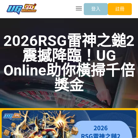
登入
註冊
2026RSG雷神之鎚2
震撼降臨！UG
Online助你橫掃千倍
獎金