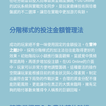
在吃分期盲目投入而導致資金過度損耗。UG Online
的試玩系統與實戰完全同步，是玩家磨練技術與培養
盤感的不二選擇，讓您在實戰中更加游刃有餘。
分階梯式的投注金額管理法
成功的玩家絕不會一味使用固定的金額投注。在
雷神
之鎚2
中，採用分階梯式的加注法往往能取得更好的
效果。初始階段以小額進行盤面觀察，當感覺中獎頻
率提高時，再逐步增加投注額。在UG Online的介面
中，玩家可以非常方便地調整籌碼，這種靈活的操作
空間讓玩家能根據目前的資金狀況與心理素質，制定
出最符合當下局勢的作戰計畫。合理的資金分配不僅
能防範風險，更能讓你在真正的大獎來臨時，擁有足
夠的賠付基數來獲得令人稱羨的巨額回報。