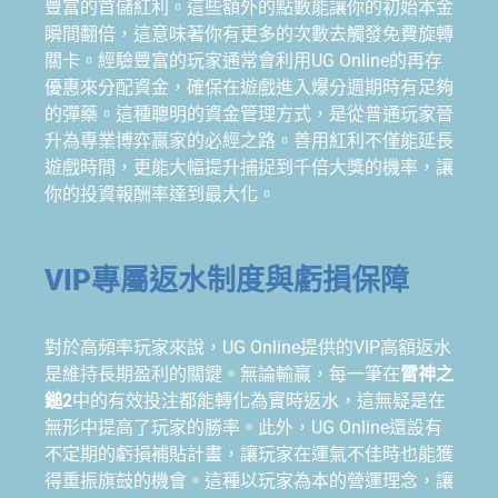
豐富的首儲紅利。這些額外的點數能讓你的初始本金
瞬間翻倍，這意味著你有更多的次數去觸發免費旋轉
關卡。經驗豐富的玩家通常會利用UG Online的再存
優惠來分配資金，確保在遊戲進入爆分週期時有足夠
的彈藥。這種聰明的資金管理方式，是從普通玩家晉
升為專業博弈贏家的必經之路。善用紅利不僅能延長
遊戲時間，更能大幅提升捕捉到千倍大獎的機率，讓
你的投資報酬率達到最大化。
VIP專屬返水制度與虧損保障
對於高頻率玩家來說，UG Online提供的VIP高額返水
是維持長期盈利的關鍵。無論輸贏，每一筆在
雷神之
鎚2
中的有效投注都能轉化為實時返水，這無疑是在
無形中提高了玩家的勝率。此外，UG Online還設有
不定期的虧損補貼計畫，讓玩家在運氣不佳時也能獲
得重振旗鼓的機會。這種以玩家為本的營運理念，讓