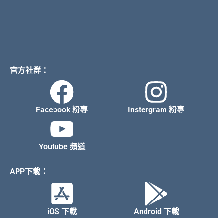
官方社群：
Facebook 粉專
Instergram 粉專
Youtube 頻道
APP下載：
iOS 下載
Android 下載