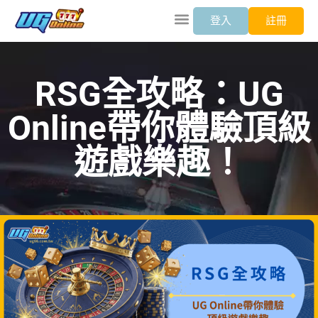
登入
註冊
RSG全攻略：UG
Online帶你體驗頂級
遊戲樂趣！