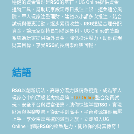
穩健的資金管理是
RSG
的基石。UG Online提供資金
追蹤工具，幫助玩家設定每日投注上限，避免追分風
險。華人玩家注重理財，建議以小額多次投注，結合
試玩與優惠活動，逐步累積收益。
RSG
透過合理分配
資金，讓玩家保持長期穩定獲利。UG Online的獎勵
系統為玩家提供額外資金，降低投注壓力，助你實現
財富目標，享受
RSG
的長期樂趣與回報。
結語
RSG
以創新玩法、高爆分潛力與精緻視覺，成為華人
玩家心中的頂級老虎機品牌。
UG Online
整合免費試
玩、安全平台與豐富優惠，助你快速掌握
RSG
，實現
財富與娛樂雙贏。從新手到高手，平台資源讓你無壓
上手，享受雷霆震撼的遊戲之旅。立即加入UG
Online，體驗
RSG
的極致魅力，開啟你的財富傳奇！