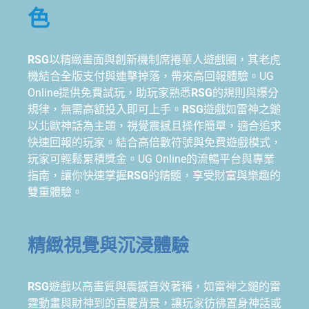
色
RSG
以精緻畫面與創新機制席捲華人遊戲圈，其老虎
機結合全版支付與連擊掉落，帶來高回報體驗。UG
Online提供免費試玩，助玩家熟悉
RSG
的規則與爆分
規律，無需高額投入即可上手。
RSG
遊戲如雷神之鎚
以北歐神話為主題，視覺震撼且操作簡單，適合追求
快速回報的玩家。結合高倍數符號與免費遊戲模式，
玩家可輕鬆累積獎金。UG Online的流暢平台與專業
指南，讓你快速掌握
RSG
的精髓，享受財富與樂趣的
雙重體驗。
精緻視覺與沉浸體驗
RSG
遊戲以高畫質與震撼音效著稱，如雷神之鎚的雷
霆動畫與財神到的喜慶背景，讓玩家彷彿置身神話或