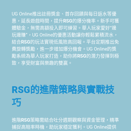
UG Online推出註冊獎金、首存回饋與每日返水等優
惠，延長遊戲時間，提升
RSG
的爆分機率。新手可獲
體驗金，無需高額投入即可練習。華人玩家愛好“邊
玩邊賺”，UG Online的優惠活動讓你輕鬆累積流水，
結合
RSG
的玩法實現低風險高回報。平台定期推出免
費旋轉獎勵，進一步增加爆分機會。UG Online的獎
勵系統為華人玩家打造，助你將
RSG
的潛力發揮到極
致，享受財富與樂趣的雙贏。
RSG的進階策略與實戰技
巧
進階
RSG
策略需結合吐分週期觀察與資金管理，精準
捕捉高賠率時機，助玩家穩定獲利。UG Online提供