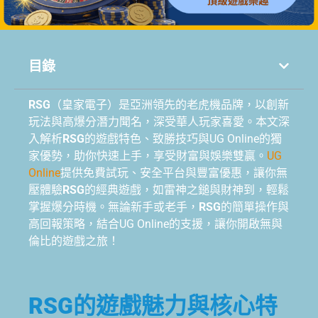
目錄
RSG
（皇家電子）是亞洲領先的老虎機品牌，以創新
玩法與高爆分潛力聞名，深受華人玩家喜愛。本文深
入解析
RSG
的遊戲特色、致勝技巧與UG Online的獨
家優勢，助你快速上手，享受財富與娛樂雙贏。
UG
Online
提供免費試玩、安全平台與豐富優惠，讓你無
壓體驗
RSG
的經典遊戲，如雷神之鎚與財神到，輕鬆
掌握爆分時機。無論新手或老手，
RSG
的簡單操作與
高回報策略，結合UG Online的支援，讓你開啟無與
倫比的遊戲之旅！
RSG的遊戲魅力與核心特