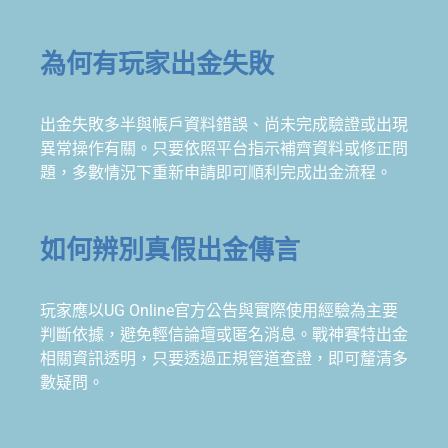
為何有玩家出金失敗
出金失敗多半與帳戶資料錯誤、尚未完成驗證或出現
異常操作有關。只要依照平台指示補齊資料或修正問
題，多數情況下重新申請即可順利完成出金流程。
如何辨別真假出金傳言
玩家應以UG Online官方公告與實際使用經驗為主要
判斷依據，避免輕信論壇或匿名消息。戰神賽特出金
相關資訊透明，只要透過正規管道查證，即可釐清多
數疑問。