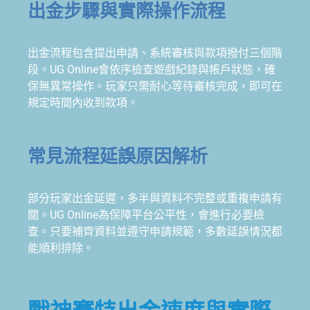
出金步驟與實際操作流程
出金流程包含提出申請、系統審核與款項撥付三個階
段。UG Online會依序檢查遊戲紀錄與帳戶狀態，確
保無異常操作。玩家只需耐心等待審核完成，即可在
規定時間內收到款項。
常見流程延誤原因解析
部分玩家出金延遲，多半與資料不完整或重複申請有
關。UG Online為保障平台公平性，會進行必要檢
查。只要補齊資料並遵守申請規範，多數延誤情況都
能順利排除。