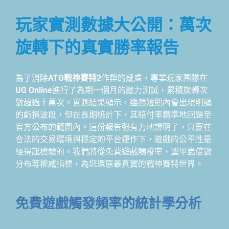
玩家實測數據大公開：萬次
旋轉下的真實勝率報告
為了消除
ATG戰神賽特2
作弊的疑慮，專業玩家團隊在
UG Online
進行了為期一個月的壓力測試，累積旋轉次
數超過十萬次。實測結果顯示，雖然短期內會出現明顯
的虧損波段，但在長期統計下，其賠付率精準地回歸至
官方公布的範圍內。這份報告強有力地證明了，只要在
合法的交易環境與穩定的平台運作下，遊戲的公平性是
經得起檢驗的。我們將從免費遊戲觸發率、聖甲蟲倍數
分布等權威指標，為您還原最真實的戰神賽特世界。
免費遊戲觸發頻率的統計學分析