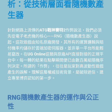
析：從技術層面看隨機數產
生器
針對網路上流傳的
ATG戰神賽特2
作弊說法，我們必須
先從電子老虎機的核心——RNG（隨機數產生器）說
起。這款遊戲由知名原廠開發，其所有的運算邏輯與賠
付機率均儲存於雲端加密伺服器，並非單一平台所能輕
易竄改。在
UG Online
這類與原廠API直接對接的正規平
台中，每一轉的結果在點擊瞬間便已由數百萬組隨機序
列決定。所謂的「作弊」，往往是玩家對高波動性遊戲
產生的誤解。理解這層權威技術背景，是破除迷信、建
立專業博弈認知的第一步。
RNG隨機數產生器的運作與公正
性