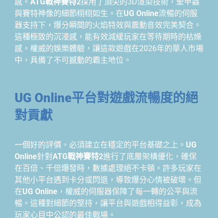
感。
ATG戰神賽特2
採用了頂尖的3D渲染技術，聖甲蟲
與賽特神像的細節栩栩如生。在
UG Online
流暢的伺服
器支持下，爆分瞬間的火焰特效與震動音效完美契合。
這種極致的沉浸感，能有效減緩玩家在等待期時的枯燥
感。權威的娛樂體驗，讓這款遊戲在2026年的華人市場
中，具備了不可撼動的霸主地位。
UG Online平台對遊戲流暢度的絕
對貢獻
一個好的評價，必須建立在穩定的平台基礎之上。
UG
Online
針對
ATG戰神賽特2
進行了底層架構優化，確保
在百倍、千倍爆發時，數據處理絕不卡頓。許多玩家在
其他小平台遇到卡分或閃退，導致爆分心情被破壞。但
在
UG Online
，權威的伺服器保障了每一轉的公平與流
暢。這種對細節的堅持，讓平台與遊戲相得益彰，成為
玩家心目中公認的最佳戰場。