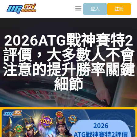
登入
註冊
2026ATG戰神賽特2
評價，大多數人不會
注意的提升勝率關鍵
細節