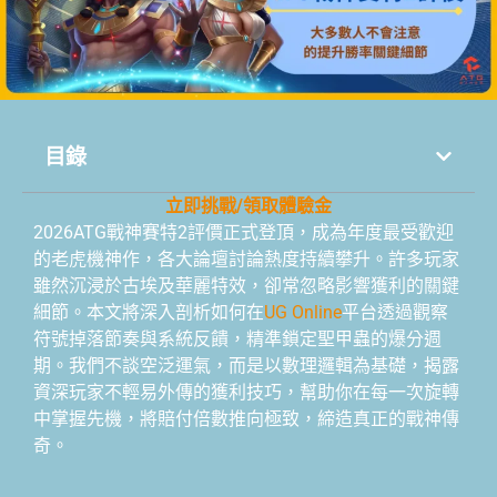
目錄
立即挑戰/領取體驗金
2026ATG戰神賽特2評價正式登頂，成為年度最受歡迎
的老虎機神作，各大論壇討論熱度持續攀升。許多玩家
雖然沉浸於古埃及華麗特效，卻常忽略影響獲利的關鍵
細節。本文將深入剖析如何在
UG Online
平台透過觀察
符號掉落節奏與系統反饋，精準鎖定聖甲蟲的爆分週
期。我們不談空泛運氣，而是以數理邏輯為基礎，揭露
資深玩家不輕易外傳的獲利技巧，幫助你在每一次旋轉
中掌握先機，將賠付倍數推向極致，締造真正的戰神傳
奇。