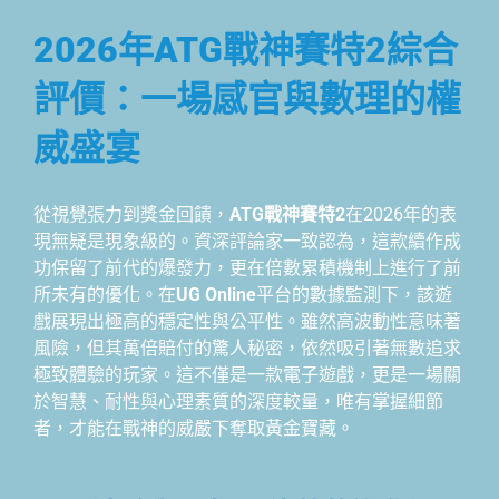
2026年ATG戰神賽特2綜合
評價：一場感官與數理的權
威盛宴
從視覺張力到獎金回饋，
ATG戰神賽特2
在2026年的表
現無疑是現象級的。資深評論家一致認為，這款續作成
功保留了前代的爆發力，更在倍數累積機制上進行了前
所未有的優化。在
UG Online
平台的數據監測下，該遊
戲展現出極高的穩定性與公平性。雖然高波動性意味著
風險，但其萬倍賠付的驚人秘密，依然吸引著無數追求
極致體驗的玩家。這不僅是一款電子遊戲，更是一場關
於智慧、耐性與心理素質的深度較量，唯有掌握細節
者，才能在戰神的威嚴下奪取黃金寶藏。