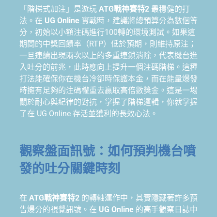
「階梯式加注」是遊玩
ATG戰神賽特2
最穩健的打
法。在
UG Online
實戰時，建議將總預算分為數個等
分，初始以小額注碼進行100轉的環境測試。如果這
期間的中獎回饋率（RTP）低於預期，則維持原注；
一旦連續出現兩次以上的多重連鎖消除，代表機台進
入吐分的前兆，此時應向上提升一個注碼階梯。這種
打法能確保你在機台冷卻時保護本金，而在能量爆發
時擁有足夠的注碼權重去贏取高倍數獎金。這是一場
關於耐心與紀律的對抗，掌握了階梯邏輯，你就掌握
了在 UG Online 存活並獲利的長效心法。
觀察盤面訊號：如何預判機台噴
發的吐分關鍵時刻
在
ATG戰神賽特2
的轉軸運作中，其實隱藏著許多預
告爆分的視覺訊號。在
UG Online
的高手觀察日誌中