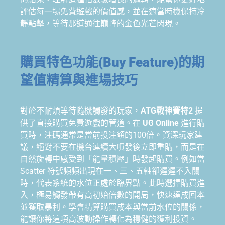
評估每一場免費遊戲的價值感，並在適當時機保持冷
靜點擊，等待那道通往巔峰的金色光芒閃現。
購買特色功能(Buy Feature)的期
望值精算與進場技巧
對於不耐煩等待隨機觸發的玩家，
ATG戰神賽特2
提
供了直接購買免費遊戲的管道。在
UG Online
進行購
買時，注碼通常是當前投注額的100倍。資深玩家建
議，絕對不要在機台連續大噴發後立即重購，而是在
自然旋轉中感受到「能量積壓」時發起購買。例如當
Scatter 符號頻頻出現在一、三、五軸卻遲遲不入關
時，代表系統的水位正處於臨界點。此時選擇購買進
入，極易觸發帶有高初始倍數的開局，快速達成回本
並獲取暴利。學會精算購買成本與當前水位的關係，
能讓你將這項高波動操作轉化為穩健的獲利投資。