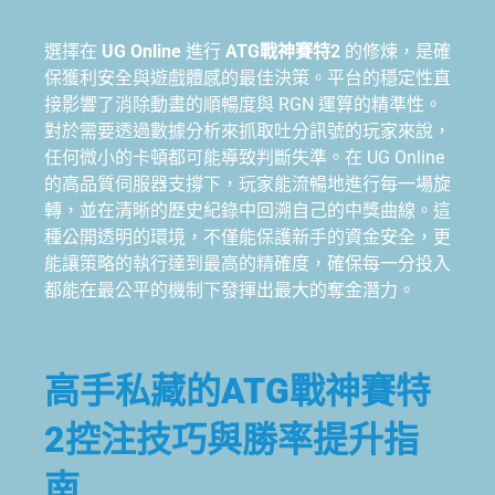
選擇在
UG Online
進行
ATG戰神賽特2
的修煉，是確
保獲利安全與遊戲體感的最佳決策。平台的穩定性直
接影響了消除動畫的順暢度與 RGN 運算的精準性。
對於需要透過數據分析來抓取吐分訊號的玩家來說，
任何微小的卡頓都可能導致判斷失準。在 UG Online
的高品質伺服器支撐下，玩家能流暢地進行每一場旋
轉，並在清晰的歷史紀錄中回溯自己的中獎曲線。這
種公開透明的環境，不僅能保護新手的資金安全，更
能讓策略的執行達到最高的精確度，確保每一分投入
都能在最公平的機制下發揮出最大的奪金潛力。
高手私藏的ATG戰神賽特
2控注技巧與勝率提升指
南