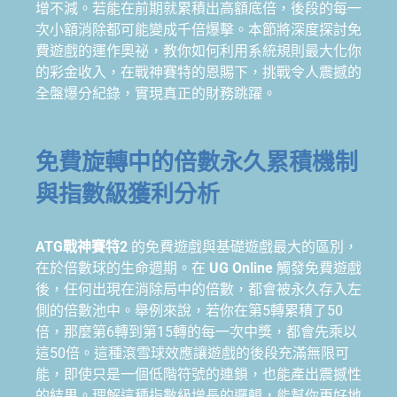
增不減。若能在前期就累積出高額底倍，後段的每一
次小額消除都可能變成千倍爆擊。本節將深度探討免
費遊戲的運作奧祕，教你如何利用系統規則最大化你
的彩金收入，在戰神賽特的恩賜下，挑戰令人震撼的
全盤爆分紀錄，實現真正的財務跳躍。
免費旋轉中的倍數永久累積機制
與指數級獲利分析
ATG戰神賽特2
的免費遊戲與基礎遊戲最大的區別，
在於倍數球的生命週期。在
UG Online
觸發免費遊戲
後，任何出現在消除局中的倍數，都會被永久存入左
側的倍數池中。舉例來說，若你在第5轉累積了50
倍，那麼第6轉到第15轉的每一次中獎，都會先乘以
這50倍。這種滾雪球效應讓遊戲的後段充滿無限可
能，即使只是一個低階符號的連鎖，也能產出震撼性
的結果。理解這種指數級增長的邏輯，能幫你更好地