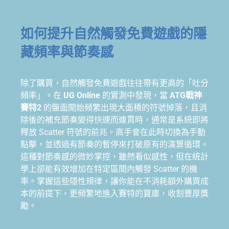
如何提升自然觸發免費遊戲的隱
藏頻率與節奏感
除了購買，自然觸發免費遊戲往往帶有更高的「吐分
頻率」。在
UG Online
的實測中發現，當
ATG戰神
賽特2
的盤面開始頻繁出現大面積的符號掉落，且消
除後的補充節奏變得快速而連貫時，通常是系統即將
釋放 Scatter 符號的前兆。高手會在此時切換為手動
點擊，並透過有節奏的暫停來打破原有的演算循環。
這種對節奏感的微妙掌控，雖然看似感性，但在統計
學上卻能有效增加在特定區間內觸發 Scatter 的機
率。掌握這些隱性規律，讓你能在不消耗額外購買成
本的前提下，更頻繁地進入賽特的寶庫，收割豐厚獎
勵。