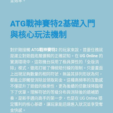
金效率。
ATG戰神賽特2基礎入門
與核心玩法機制
對於剛接觸
ATG戰神賽特2
的玩家來說，首要任務就
是建立對遊戲底層邏輯的正確認知。在
UG Online
的
實測環境中，這款機台採用了極具彈性的「全版消
除」模式，徹底打破了傳統賠付線的限制。只要畫面
上出現足夠數量的相同符號，無論其排列形狀為何，
都能立即觸發消除並領取彩金。這種高頻率的互動感
不僅提升了遊戲的娛樂性，更為後續的倍數球降臨埋
下了伏筆。理解符號的等級分布與消除後的遞補節
奏，是新手邁向高手的第一步，也是在 UG Online 穩
定獲利的核心基礎，讓玩家能迅速進入狀況並享受奪
金快感。