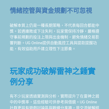
情緒控管與資金規劃不可忽視
破解本質上仍是一種長期策略，不代表每回合都能中
獎。若遇連敗或下注失利，玩家需保持冷靜，嚴格遵
守事前規劃的投注上限與出金機制，避免情緒交易影
響判斷。UG Online提供自動風控工具與提款提醒功
能，有效協助用戶建立理性下注節奏。
玩家成功破解雷神之錘實
例分享
有不少玩家透過實測與分析，實際提升了在雷神之錘
中的中獎率，這些經驗可供參考與借鏡。UG Online
社群更設有遊戲討論區與戰績分享牆，是交流破解經