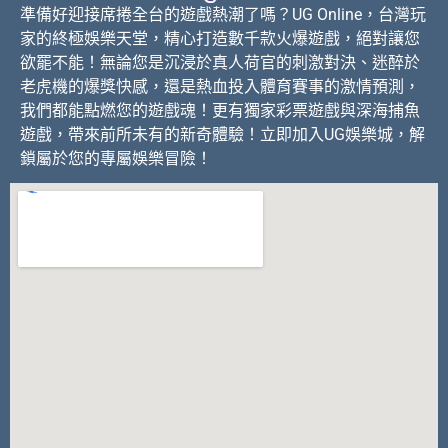
準備好迎接席捲全台的遊戲熱潮了嗎？UG Online，台灣玩
家的終極娛樂天堂，精心打造數千款火爆遊戲，絕對讓您
欲罷不能！無論您是沉浸於真人荷官的刺激對決、迷醉於
老虎機的爆獎快感，還是熱血投入體育賽事的激情預測，
我們都能點燃您的遊戲魂！更有獨家彩票遊戲與深海捕魚
遊戲，帶來前所未有的新奇體驗！立即加入UG娛樂城，解
鎖屬於您的專屬娛樂冒險！