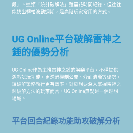
段」。這類「統計破解法」雖需花時間紀錄，但往往
能找出轉軸波動週期，是高階玩家常用的方式。
UG Online平台破解雷神之
錘的優勢分析
UG Online作為主推雷神之錘的娛樂平台，不僅提供
遊戲試玩功能，更透過機制公開、介面清晰等優勢，
讓破解策略執行更有效率。對於想要深入掌握雷神之
錘破解方法的玩家而言，UG Online無疑是一個理想
場域。
平台回合紀錄功能助攻破解分析