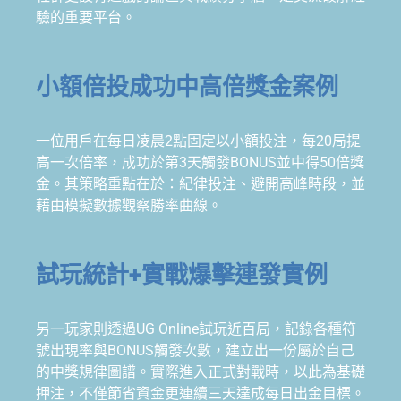
驗的重要平台。
小額倍投成功中高倍獎金案例
一位用戶在每日凌晨2點固定以小額投注，每20局提
高一次倍率，成功於第3天觸發BONUS並中得50倍獎
金。其策略重點在於：紀律投注、避開高峰時段，並
藉由模擬數據觀察勝率曲線。
試玩統計+實戰爆擊連發實例
另一玩家則透過UG Online試玩近百局，記錄各種符
號出現率與BONUS觸發次數，建立出一份屬於自己
的中獎規律圖譜。實際進入正式對戰時，以此為基礎
押注，不僅節省資金更連續三天達成每日出金目標。