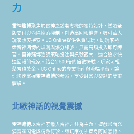
力
雷神賭博
聚焦於雷神之錘老虎機的獨特設計，透過全
版支付與消除掉落機制，創造高回報機會，吸引華人
玩家熱衷探索。UG Online提供免費試玩，助玩家熟
悉
雷神賭博
的規則與爆分訊號，無需高額投入即可練
習。
雷神賭博
強調策略投注與訊號觀察，適合追求快
速回報的玩家。結合2-500倍的倍數符號，玩家可輕
鬆累積獎金。UG Online的專業指南與流暢平台，讓
你快速掌握
雷神賭博
的精髓，享受財富與樂趣的雙重
體驗。
北歐神話的視覺震撼
雷神賭博
以雷神索爾與雷神之錘為主題，遊戲畫面充
滿雷霆閃電與精緻符號，讓玩家彷彿置身阿斯嘉特。