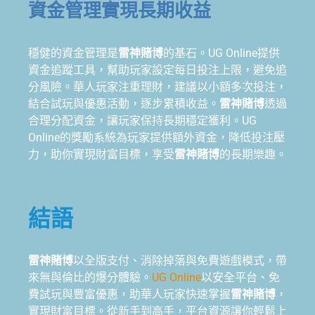
資金管理實現長期收益
穩健的資金管理是
雷神賭博
的基石。UG Online提供
資金追蹤工具，幫助玩家設定每日投注上限，避免追
分風險。華人玩家注重理財，建議以小額多次投注，
結合試玩與優惠活動，逐步累積收益。
雷神賭博
透過
合理分配資金，讓玩家保持長期穩定獲利。UG
Online的獎勵系統為玩家提供額外資金，降低投注壓
力，助你實現財富目標，享受
雷神賭博
的長期樂趣。
結語
雷神賭博
以全版支付、消除掉落與免費遊戲模式，帶
來無與倫比的爆分體驗。
UG Online
以安全平台、免
費試玩與豐富優惠，助華人玩家快速掌握
雷神賭博
，
實現財富目標。從新手到高手，平台資源讓你輕鬆上