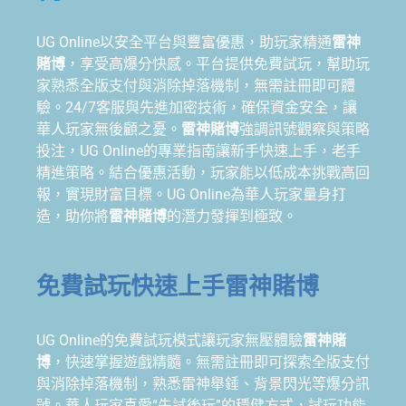
UG Online以安全平台與豐富優惠，助玩家精通
雷神
賭博
，享受高爆分快感。平台提供免費試玩，幫助玩
家熟悉全版支付與消除掉落機制，無需註冊即可體
驗。24/7客服與先進加密技術，確保資金安全，讓
華人玩家無後顧之憂。
雷神賭博
強調訊號觀察與策略
投注，UG Online的專業指南讓新手快速上手，老手
精進策略。結合優惠活動，玩家能以低成本挑戰高回
報，實現財富目標。UG Online為華人玩家量身打
造，助你將
雷神賭博
的潛力發揮到極致。
免費試玩快速上手雷神賭博
UG Online的免費試玩模式讓玩家無壓體驗
雷神賭
博
，快速掌握遊戲精髓。無需註冊即可探索全版支付
與消除掉落機制，熟悉雷神舉錘、背景閃光等爆分訊
號。華人玩家喜愛“先試後玩”的穩健方式，試玩功能