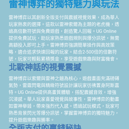
雷神博弈的獨特魅力與玩法
雷神博弈以其創新全版支付與震撼視覺效果，成為華人
玩家熱衷的選擇。這款以雷神索爾為主題的老虎機，透
過高倍數符號與免費遊戲，創造驚人回報。UG Online
提供免費試玩，助玩家熟悉遊戲規則與爆分訊號，無需
高額投入即可上手。雷神博弈強調簡單操作與高效策
略，適合追求快速回報的玩家。結合2-500倍的倍數符
號，玩家可輕鬆累積獎金，享受遊戲樂趣與財富機會。
北歐神話的視覺震撼
雷神博弈以索爾與雷神之鎚為核心，遊戲畫面充滿磅礡
氣勢，雷霆閃電與精緻符號設計讓玩家彷彿置身阿斯嘉
特。UG Online提供高畫質體驗，搭配震撼音效，增強
沉浸感。華人玩家喜愛視覺與故事性，雷神博弈的動畫
如雷神舉錘，帶來強烈代入感。透過試玩模式，玩家可
熟悉背景閃光等爆分訊號，掌握雷神博弈的獨特魅力，
提升遊戲樂趣與勝率。
全版支付的贏錢秘訣