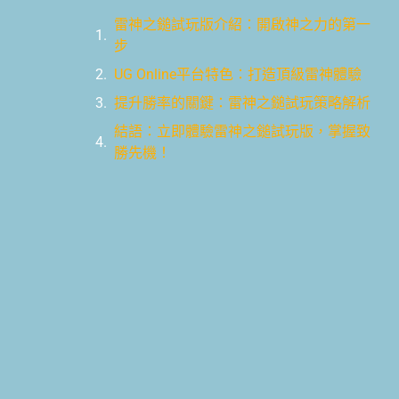
雷神之鎚試玩版介紹：開啟神之力的第一
步
UG Online平台特色：打造頂級雷神體驗
提升勝率的關鍵：雷神之鎚試玩策略解析
結語：立即體驗雷神之鎚試玩版，掌握致
勝先機！