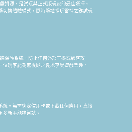
富遊戲資源，是試玩與正式版玩家的最佳選擇。
縫切換體驗模式，隨時隨地暢玩雷神之鎚試玩
防火牆保護系統，防止任何外部干擾或駭客攻
一位玩家能夠無後顧之憂地享受遊戲樂趣。
系統。無需綁定信用卡或下載任何應用，直接
更多新手能夠嘗試。