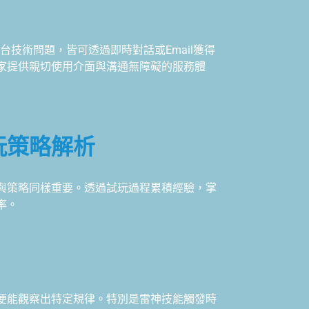
平台技術問題，皆可透過即時對話或Email獲得
家提供親切使用介面與溝通無障礙的服務體
玩策略解析
與策略同樣重要。透過試玩過程累積經驗，掌
率。
便能觀察出特定規律。特別是雷神技能觸發時