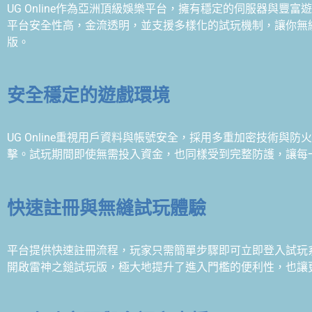
UG Online作為亞洲頂級娛樂平台，擁有穩定的伺服器與豐
平台安全性高，金流透明，並支援多樣化的試玩機制，讓你無
版。
安全穩定的遊戲環境
UG Online重視用戶資料與帳號安全，採用多重加密技術與
擊。試玩期間即使無需投入資金，也同樣受到完整防護，讓每
快速註冊與無縫試玩體驗
平台提供快速註冊流程，玩家只需簡單步驟即可立即登入試玩
開啟雷神之鎚試玩版，極大地提升了進入門檻的便利性，也讓