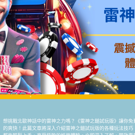
想挑戰北歐神話中的雷神之力嗎？《雷神之鎚試玩版》讓你免
的爽快！此篇文章將深入介紹雷神之鎚試玩版的各種玩法技巧