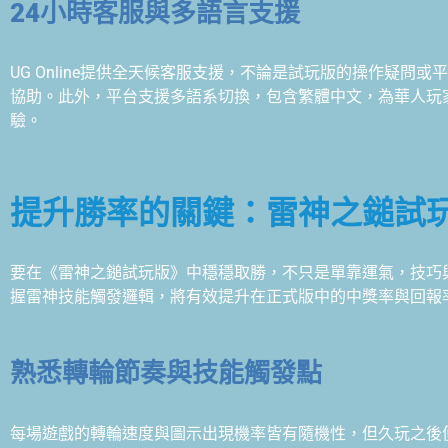
24小時客服與多語言支援
UG Online提供全天候客服支援，不論是試玩版的操作疑問或
協助。此外，平台支援多語系切換，包含繁體中文，為華人玩
驗。
提升勝率的關鍵：雷神之鎚試
要在《雷神之鎚試玩版》中穩穩取勝，不只是單靠運氣，技巧
握雷神技能觸發邏輯，將有效提升在正式版中的中獎率與回報
熟悉轉輪節奏與技能觸發點
每場遊戲的轉輪速度與圖示出現機率皆有隨機性，但久玩之後