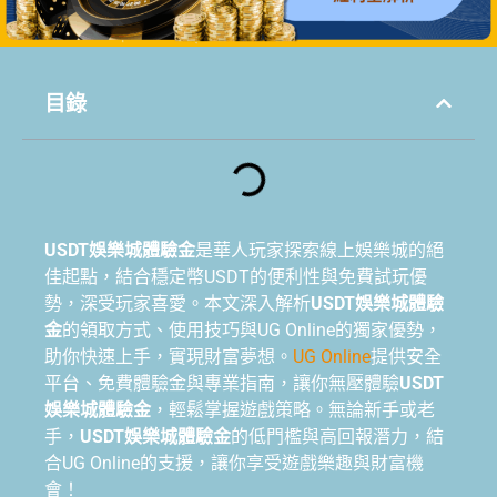
目錄
USDT娛樂城體驗金
是華人玩家探索線上娛樂城的絕
佳起點，結合穩定幣USDT的便利性與免費試玩優
勢，深受玩家喜愛。本文深入解析
USDT娛樂城體驗
金
的領取方式、使用技巧與UG Online的獨家優勢，
助你快速上手，實現財富夢想。
UG Online
提供安全
平台、免費體驗金與專業指南，讓你無壓體驗
USDT
娛樂城體驗金
，輕鬆掌握遊戲策略。無論新手或老
手，
USDT娛樂城體驗金
的低門檻與高回報潛力，結
合UG Online的支援，讓你享受遊戲樂趣與財富機
會！