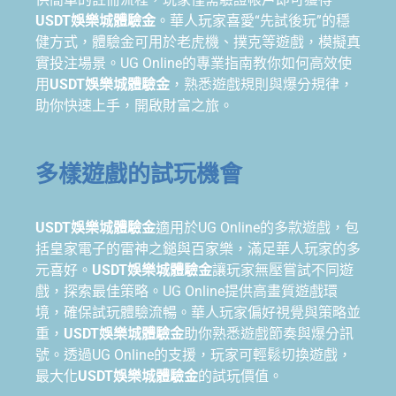
USDT娛樂城體驗金
。華人玩家喜愛“先試後玩”的穩
健方式，體驗金可用於老虎機、撲克等遊戲，模擬真
實投注場景。UG Online的專業指南教你如何高效使
用
USDT娛樂城體驗金
，熟悉遊戲規則與爆分規律，
助你快速上手，開啟財富之旅。
多樣遊戲的試玩機會
USDT娛樂城體驗金
適用於UG Online的多款遊戲，包
括皇家電子的雷神之鎚與百家樂，滿足華人玩家的多
元喜好。
USDT娛樂城體驗金
讓玩家無壓嘗試不同遊
戲，探索最佳策略。UG Online提供高畫質遊戲環
境，確保試玩體驗流暢。華人玩家偏好視覺與策略並
重，
USDT娛樂城體驗金
助你熟悉遊戲節奏與爆分訊
號。透過UG Online的支援，玩家可輕鬆切換遊戲，
最大化
USDT娛樂城體驗金
的試玩價值。