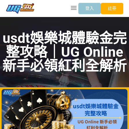
登入
註冊
UG娛樂城
體育博彩
老虎機
真人視訊
彩票遊戲
捕魚遊戲
優惠活動
部落格
usdt娛樂城體驗金完
整攻略｜UG Online
新手必領紅利全解析