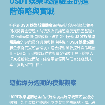
USDT娛樂城體驗金的進
階策略與實戰
進階的
USDT娛樂城體驗金
策略需結合遊戲規律觀察
與模擬資金管理，助玩家為真錢遊戲奠定穩固基礎。
UG Online提供進階教程，教你如何分析
USDT娛樂城
體驗金
的遊戲爆分週期與投注時機。
USDT娛樂城體
驗金
模擬真實遊戲環境，適合練習風險控制與策略優
化。UG Online的試玩模式與資金追蹤工具，讓華人
玩家輕鬆制定策略，結合平台優惠降低真錢遊戲成
本，實現財富目標。
遊戲爆分週期的模擬觀察
USDT娛樂城體驗金
的試玩環境讓玩家觀察遊戲爆分
週期，如老虎機的連續小獎或背景動畫訊號，預示高