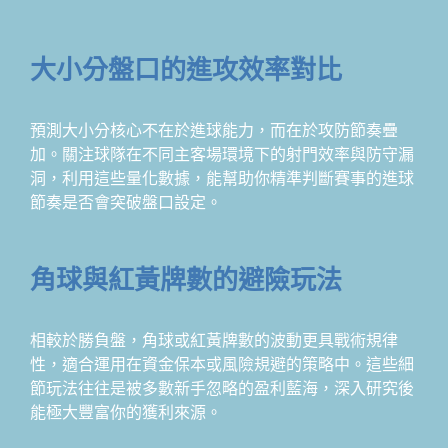
大小分盤口的進攻效率對比
預測大小分核心不在於進球能力，而在於攻防節奏疊
加。關注球隊在不同主客場環境下的射門效率與防守漏
洞，利用這些量化數據，能幫助你精準判斷賽事的進球
節奏是否會突破盤口設定。
角球與紅黃牌數的避險玩法
相較於勝負盤，角球或紅黃牌數的波動更具戰術規律
性，適合運用在資金保本或風險規避的策略中。這些細
節玩法往往是被多數新手忽略的盈利藍海，深入研究後
能極大豐富你的獲利來源。