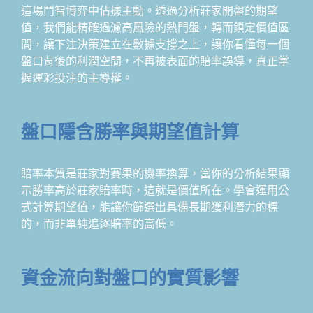
這場鬥智博弈中佔據主動。透過分析莊家開盤的期望
值，我們能精確過濾高風險的熱門盤，轉而鎖定價值區
間，讓下注決策建立在數據支撐之上，讓你看懂每一個
盤口背後的利潤空間，不再被表面的賠率誤導，真正掌
握運彩投注的主導權。
盤口隱含勝率與期望值計算
賠率本質是莊家對賽果的機率換算，當你的分析結果顯
示勝率高於莊家賠率時，這就是價值所在。學會運用公
式計算期望值，能讓你篩選出具備長期獲利潛力的標
的，而非單純追逐賠率的高低。
資金流向對盤口的實質影響