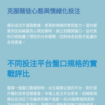
克服賭徒心態與情緒化投注
運彩成功不僅靠數據，更靠對情緒的掌控能力。當你感
覺到因為輸贏而心跳加速時，請立刻關閉盤口，這代表
你已經脫離了理性的分析範疇，回到休息狀態才能讓你
走得更遠。
不同投注平台盤口規格的實
戰評比
選擇一個盤口數據即時、水位報價公道的平台，對於提
升獲利效率至關重要。市場上投注平台眾多，但細節規
格往往決定了你最終的帳戶盈虧。在UG娛樂城與其他
平台的對比實測中，我們可以清晰看到盤口更新速率、