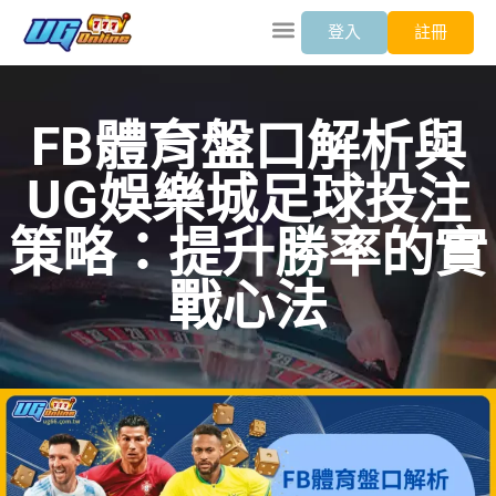
登入
註冊
FB體育盤口解析與
UG娛樂城足球投注
策略：提升勝率的實
戰心法