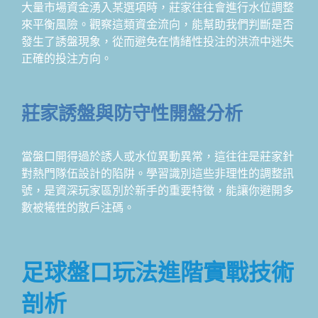
大量市場資金湧入某選項時，莊家往往會進行水位調整
來平衡風險。觀察這類資金流向，能幫助我們判斷是否
發生了誘盤現象，從而避免在情緒性投注的洪流中迷失
正確的投注方向。
莊家誘盤與防守性開盤分析
當盤口開得過於誘人或水位異動異常，這往往是莊家針
對熱門隊伍設計的陷阱。學習識別這些非理性的調整訊
號，是資深玩家區別於新手的重要特徵，能讓你避開多
數被犧牲的散戶注碼。
足球盤口玩法進階實戰技術
剖析