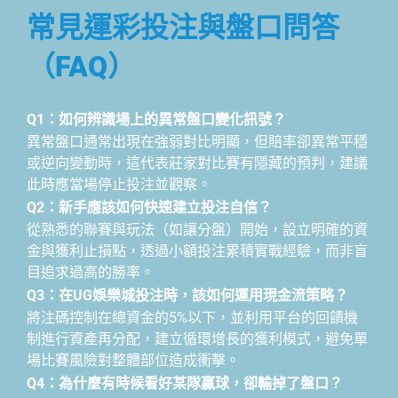
常見運彩投注與盤口問答
（FAQ）
Q1：如何辨識場上的異常盤口變化訊號？
異常盤口通常出現在強弱對比明顯，但賠率卻異常平穩
或逆向變動時，這代表莊家對比賽有隱藏的預判，建議
此時應當場停止投注並觀察。
Q2：新手應該如何快速建立投注自信？
從熟悉的聯賽與玩法（如讓分盤）開始，設立明確的資
金與獲利止損點，透過小額投注累積實戰經驗，而非盲
目追求過高的勝率。
Q3：在UG娛樂城投注時，該如何運用現金流策略？
將注碼控制在總資金的5%以下，並利用平台的回饋機
制進行資產再分配，建立循環增長的獲利模式，避免單
場比賽風險對整體部位造成衝擊。
Q4：為什麼有時候看好某隊贏球，卻輸掉了盤口？