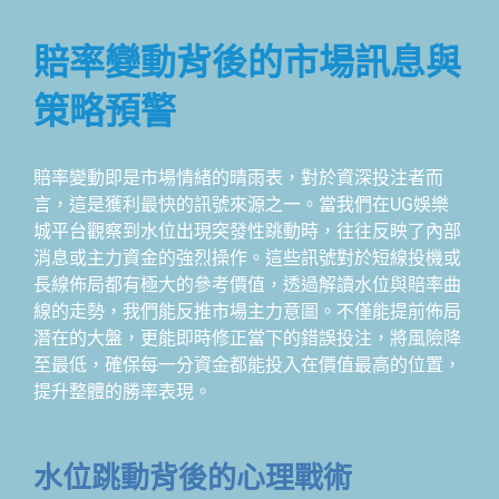
賠率變動背後的市場訊息與
策略預警
賠率變動即是市場情緒的晴雨表，對於資深投注者而
言，這是獲利最快的訊號來源之一。當我們在UG娛樂
城平台觀察到水位出現突發性跳動時，往往反映了內部
消息或主力資金的強烈操作。這些訊號對於短線投機或
長線佈局都有極大的參考價值，透過解讀水位與賠率曲
線的走勢，我們能反推市場主力意圖。不僅能提前佈局
潛在的大盤，更能即時修正當下的錯誤投注，將風險降
至最低，確保每一分資金都能投入在價值最高的位置，
提升整體的勝率表現。
水位跳動背後的心理戰術