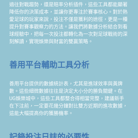
過往對戰趨勢，還是賠率分析插件，這些工具都能顯著
降低你的決策成本，並讓你更專注於賽事核心。對於熱
愛足球的玩家來說，投注不僅是獲利的途徑，更是一種
提升對賽事觀察力的方法。讓我們將數據分析結合到看
球經驗中，把每一次投注都轉化為一次對足球戰術的深
刻解讀，實現娛樂與財富的雙贏策略。
善用平台輔助工具分析
善用平台提供的數據統計表，尤其是進球效率與黃牌
數。這些細微數據往往是決定大小分的勝負關鍵。在
UG娛樂城中，這些工具都整合得相當完整，建議新手
在下注前，一定要花幾分鐘對比雙方近期的進攻數據，
這能大幅提高你的獲勝機率。
記錄投注日誌的必要性