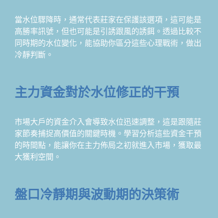
當水位驟降時，通常代表莊家在保護該選項，這可能是
高勝率訊號，但也可能是引誘跟風的誘餌。透過比較不
同時期的水位變化，能協助你區分這些心理戰術，做出
冷靜判斷。
主力資金對於水位修正的干預
市場大戶的資金介入會導致水位迅速調整，這是跟隨莊
家節奏捕捉高價值的關鍵時機。學習分析這些資金干預
的時間點，能讓你在主力佈局之初就進入市場，獲取最
大獲利空間。
盤口冷靜期與波動期的決策術