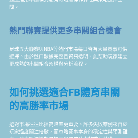
間。
熱門聯賽提供更多串關組合機會
足球五大聯賽與NBA等熱門市場每日皆有大量賽事可供
選擇。由於盤口數據完整且資訊透明，能幫助玩家建立
更成熟的串關組合架構與分析流程。
如何挑選適合FB體育串關
的高勝率市場
選對市場往往比提高賠率更重要。許多失敗案例來自於
玩家過度關注倍數，而忽略賽事本身的穩定性與預測難