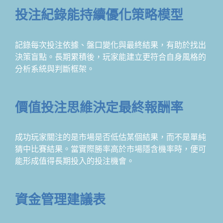
投注紀錄能持續優化策略模型
記錄每次投注依據、盤口變化與最終結果，有助於找出
決策盲點。長期累積後，玩家能建立更符合自身風格的
分析系統與判斷框架。
價值投注思維決定最終報酬率
成功玩家關注的是市場是否低估某個結果，而不是單純
猜中比賽結果。當實際勝率高於市場隱含機率時，便可
能形成值得長期投入的投注機會。
資金管理建議表