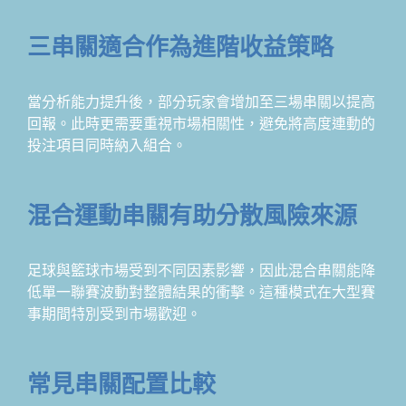
三串關適合作為進階收益策略
當分析能力提升後，部分玩家會增加至三場串關以提高
回報。此時更需要重視市場相關性，避免將高度連動的
投注項目同時納入組合。
混合運動串關有助分散風險來源
足球與籃球市場受到不同因素影響，因此混合串關能降
低單一聯賽波動對整體結果的衝擊。這種模式在大型賽
事期間特別受到市場歡迎。
常見串關配置比較