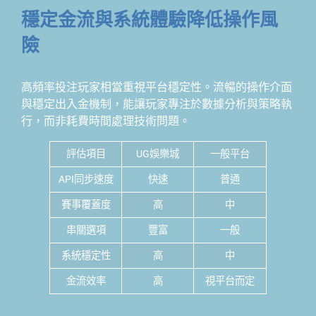
穩定金流與系統體驗降低操作風
險
高頻率投注玩家相當重視平台穩定性。流暢的操作介面
與穩定出入金機制，能讓玩家專注於數據分析與策略執
行，而非耗費時間處理技術問題。
評估項目
UG娛樂城
一般平台
API同步速度
快速
普通
賽事覆蓋度
高
中
串關選項
豐富
一般
系統穩定性
高
中
金流效率
高
視平台而定