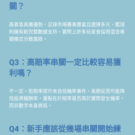
關？
兩者皆具備優勢。足球市場賽事豐富且選擇多元，籃球
則擁有較完整數據支持。實際上許多玩家會採用混合串
關模式分散風險。
Q3：高賠率串關一定比較容易獲
利嗎？
不一定。若賠率提升來自低機率事件，長期反而可能降
低投資報酬率。重點在於賠率是否高於實際發生機率，
而非數字本身高低。
Q4：新手應該從幾場串關開始練