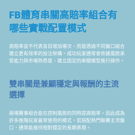
FB體育串關高賠率組合有
哪些實戰配置模式
高賠率並不代表盲目增加場次，而是透過不同盤口組合
建立更有效率的投注架構。成功玩家通常會依據風險承
受能力與市場熟悉度，建立固定的串關模型進行操作。
雙串關是兼顧穩定與報酬的主流
選擇
兩場賽事組合能在控制風險的同時提高賠率，因此成為
許多進階玩家最常使用的模式。若搭配熱門聯賽主流盤
口，通常能維持相對穩定的長期表現。