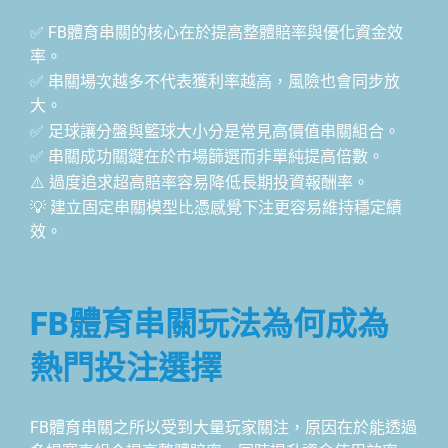
✅ FB體育串關的核心在於提高整體賠率與優化資金效
率。
✅ 串關場次越多不代表獲利率越高，風險也會同步放
大。
✅ 足球讓分盤與籃球大小分是常見高價值串關組合。
✅ 串關成功關鍵在於市場篩選而非單純提高倍數。
⚠️ 過度追求超高賠率容易降低長期投資報酬率。
💡 建立固定串關模型比憑感覺下注更容易維持穩定績
效。
FB體育串關玩法為何成為
熱門投注選擇
FB體育串關之所以受到大量玩家關注，原因在於能透過