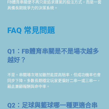
FB體育串關便不再只是追求運氣的投注方式，而是一套
具備長期競爭力的決策系統。
FAQ 常見問題
Q1：FB體育串關是不是場次越多
越好？
不是。串關場次增加雖然能提高賠率，但成功機率也會
同步下降。多數長期穩定玩家更偏好二串一或三串一，
藉此兼顧報酬與命中率。
Q2：足球與籃球哪一種更適合串