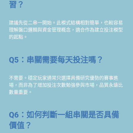
習？
建議先從二串一開始。此模式結構相對簡單，也較容易
理解盤口邏輯與資金管理概念，適合作為建立投注模型
的起點。
Q5：串關需要每天投注嗎？
不需要。穩定玩家通常只選擇具備研究優勢的賽事進
場，而非為了增加投注次數勉強參與市場，品質永遠比
數量重要。
Q6：如何判斷一組串關是否具備
價值？