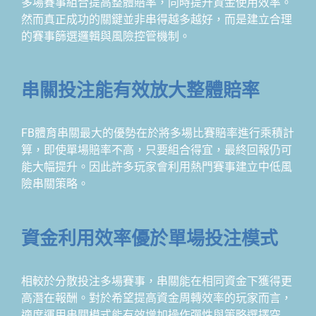
多場賽事組合提高整體賠率，同時提升資金使用效率。
然而真正成功的關鍵並非串得越多越好，而是建立合理
的賽事篩選邏輯與風險控管機制。
串關投注能有效放大整體賠率
FB體育串關最大的優勢在於將多場比賽賠率進行乘積計
算，即使單場賠率不高，只要組合得宜，最終回報仍可
能大幅提升。因此許多玩家會利用熱門賽事建立中低風
險串關策略。
資金利用效率優於單場投注模式
相較於分散投注多場賽事，串關能在相同資金下獲得更
高潛在報酬。對於希望提高資金周轉效率的玩家而言，
適度運用串關模式能有效增加操作彈性與策略選擇空