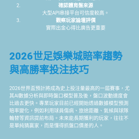
確認體育盤來源
大型API串接平台可信度較高。
觀察玩家論壇評價
實際出金心得比廣告更重要
2026世足娛樂城賠率趨勢
與高勝率投注技巧
2026世界盃預計將成為史上投注量最高的一屆賽事，尤
其AI數據分析與即時盤口模型普及後，盤口波動速度會
比過去更快。專業玩家目前已經開始透過數據模型預測
賠率變化，例如利用球員傷病、旅途距離、氣候與球隊
輪替等資訊提前布局。未來能長期獲利的玩家，往往不
是單純猜贏家，而是懂得抓盤口價差的人。