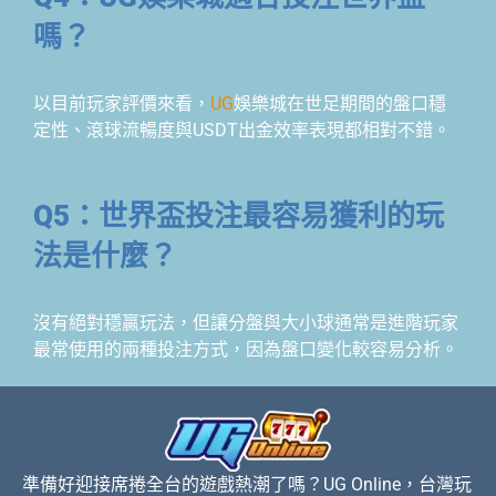
嗎？
以目前玩家評價來看，
UG
娛樂城在世足期間的盤口穩
定性、滾球流暢度與USDT出金效率表現都相對不錯。
Q5：世界盃投注最容易獲利的玩
法是什麼？
沒有絕對穩贏玩法，但讓分盤與大小球通常是進階玩家
最常使用的兩種投注方式，因為盤口變化較容易分析。
準備好迎接席捲全台的遊戲熱潮了嗎？UG Online，台灣玩