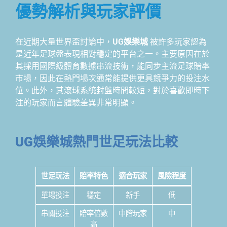
優勢解析與玩家評價
在近期大量世界盃討論中，
UG娛樂城
被許多玩家認為
是近年足球盤表現相對穩定的平台之一。主要原因在於
其採用國際級體育數據串流技術，能同步主流足球賠率
市場，因此在熱門場次通常能提供更具競爭力的投注水
位。此外，其滾球系統封盤時間較短，對於喜歡即時下
注的玩家而言體驗差異非常明顯。
UG娛樂城熱門世足玩法比較
世足玩法
賠率特色
適合玩家
風險程度
單場投注
穩定
新手
低
串關投注
賠率倍數
中階玩家
中
高