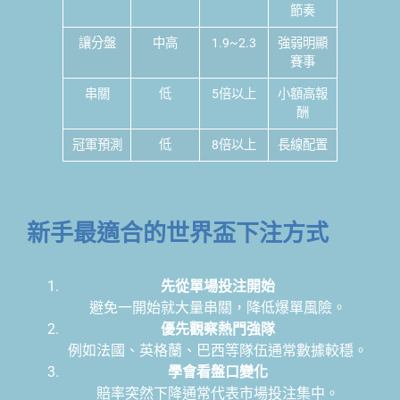
節奏
讓分盤
中高
1.9~2.3
強弱明顯
賽事
串關
低
5倍以上
小額高報
酬
冠軍預測
低
8倍以上
長線配置
新手最適合的世界盃下注方式
先從單場投注開始
避免一開始就大量串關，降低爆單風險。
優先觀察熱門強隊
例如法國、英格蘭、巴西等隊伍通常數據較穩。
學會看盤口變化
賠率突然下降通常代表市場投注集中。