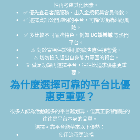
性再考慮其他因素。
✅ 優先查看客服服務、出入金規範與會員條款。
✅ 選擇資訊公開透明的平台，可降低後續糾紛風
險。
✅ 多比較不同品牌特色，例如
UG娛樂城
等熱門
平台。
⚠️ 對於宣稱保證獲利的廣告應保持警覺。
⚠️ 切勿投入超出自身能力範圍的資金。
💡 做足功課再選擇平台，往往比追求優惠更重
要。
為什麼選擇可靠的平台比優
惠更重要？
很多人認為活動越多的平台越划算，但真正影響體驗的
往往是平台本身的品質。
選擇可靠平台能帶來以下優勢：
使用流程更流暢