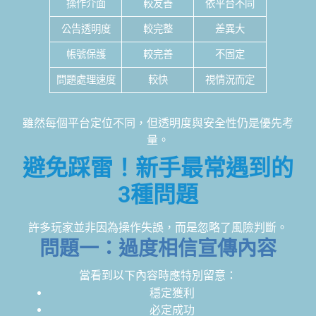
操作介面
較友善
依平台不同
公告透明度
較完整
差異大
帳號保護
較完善
不固定
問題處理速度
較快
視情況而定
雖然每個平台定位不同，但透明度與安全性仍是優先考
量。
避免踩雷！新手最常遇到的
3種問題
許多玩家並非因為操作失誤，而是忽略了風險判斷。
問題一：過度相信宣傳內容
當看到以下內容時應特別留意：
穩定獲利
必定成功