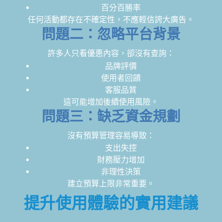
百分百勝率
任何活動都存在不確定性，不應輕信誇大廣告。
問題二：忽略平台背景
許多人只看優惠內容，卻沒有查詢：
品牌評價
使用者回饋
客服品質
這可能增加後續使用風險。
問題三：缺乏資金規劃
沒有預算管理容易導致：
支出失控
財務壓力增加
非理性決策
建立預算上限非常重要。
提升使用體驗的實用建議