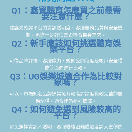
Q1：鑫寶體育怎麼買之前最需
要注意什麼？
建議先確認平台的資訊透明度、客服服務品質與安全機
制，再進一步評估是否符合自身需求。
Q2：新手應該如何挑選體育娛
樂平台？
可從品牌評價、客服能力、規則公開程度及帳戶安全措
施等面向進行比較。
Q3：UG娛樂城適合作為比較對
象嗎？
可以。市場知名品牌通常擁有較高討論度與較完整的服
務架構，適合作為參考依據。
Q4：如何避免選到風險較高的
平台？
避免選擇資訊不透明、客服聯絡困難或過度誇大宣傳的