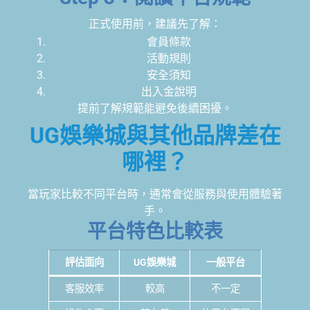
正式使用前，建議先了解：
會員條款
活動規則
安全須知
出入金說明
提前了解規範能避免後續困擾。
UG娛樂城與其他品牌差在
哪裡？
當玩家比較不同平台時，通常會從服務與使用體驗著
手。
平台特色比較表
評估面向
UG娛樂城
一般平台
客服效率
較高
不一定