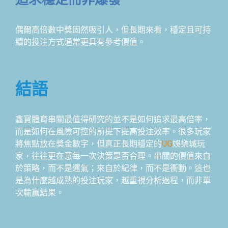
偶爾高倍數中獎固然吸引人，但長期來看，穩定且可持
續的投注方式通常更具有參考價值。
結語
鑫寶體育串關最值得研究的並不是如何追求最高倍率，
而是如何在風險可控的前提下提高投注效率。很多玩家
將焦點放在獎金數字，但真正長期穩定的
UG
娛樂城玩
家，往往更在意每一次決策是否合理。串關的價值來自
於策略，而不是運氣；來自於紀律，而不是衝動。這也
是為什麼越成熟的投注玩家，越重視分析過程，而非單
次輸贏結果。