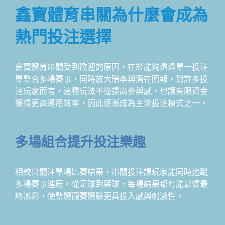
鑫寶體育串關為什麼會成為
熱門投注選擇
鑫寶體育串關受到歡迎的原因，在於能夠透過單一投注
單整合多場賽事，同時放大賠率與潛在回報。對許多投
注玩家而言，這種玩法不僅提高參與感，也讓有限資金
獲得更高運用效率，因此逐漸成為主流投注模式之一。
多場組合提升投注樂趣
相較只關注單場比賽結果，串關投注讓玩家能同時追蹤
多場賽事進展。從足球到籃球，每場結果都可能影響最
終派彩，使整體觀賽體驗更具投入感與刺激性。