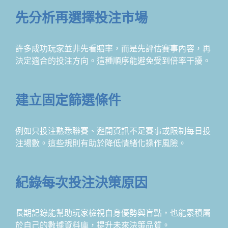
先分析再選擇投注市場
許多成功玩家並非先看賠率，而是先評估賽事內容，再
決定適合的投注方向。這種順序能避免受到倍率干擾。
建立固定篩選條件
例如只投注熟悉聯賽、避開資訊不足賽事或限制每日投
注場數。這些規則有助於降低情緒化操作風險。
紀錄每次投注決策原因
長期記錄能幫助玩家檢視自身優勢與盲點，也能累積屬
於自己的數據資料庫，提升未來決策品質。