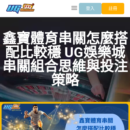
登入
註冊
鑫寶體育串關怎麼搭
配比較穩 UG娛樂城
串關組合思維與投注
策略