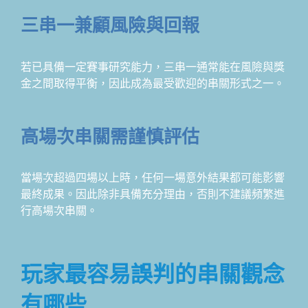
三串一兼顧風險與回報
若已具備一定賽事研究能力，三串一通常能在風險與獎
金之間取得平衡，因此成為最受歡迎的串關形式之一。
高場次串關需謹慎評估
當場次超過四場以上時，任何一場意外結果都可能影響
最終成果。因此除非具備充分理由，否則不建議頻繁進
行高場次串關。
玩家最容易誤判的串關觀念
有哪些