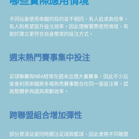
哪些實際應用情境
不同玩家使用串關的目的並不相同，有人追求高倍率，
有人則希望提升投注效率。因此理解實際使用情境，有
助於建立更符合自身需求的投注方式。
週末熱門賽事集中投注
足球聯賽與NBA經常在週末出現大量賽事，因此不少玩
家會利用串關將多場熟悉賽事整合在同一張投注單，提
高整體參與感與規劃效率。
跨聯盟組合增加彈性
部分資深玩家同時關注足球與籃球，因此會將不同聯盟