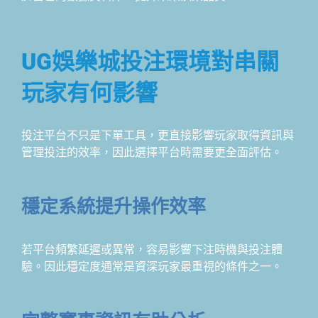
UG娛樂城投注環境對串關
玩家有何影響
投注平台不只是下單工具，更直接影響玩家取得資訊與
管理投注的效率，因此選擇平台時需要更全面評估。
穩定系統提升操作效率
若平台頻繁延遲或異常，容易影響下注時機與投注體
驗。因此穩定度通常是資深玩家最重視的條件之一。