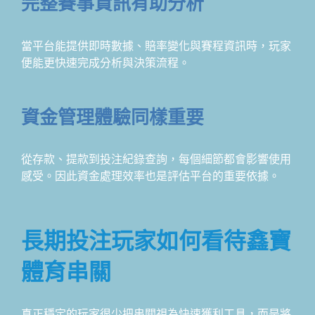
完整賽事資訊有助分析
當平台能提供即時數據、賠率變化與賽程資訊時，玩家
便能更快速完成分析與決策流程。
資金管理體驗同樣重要
從存款、提款到投注紀錄查詢，每個細節都會影響使用
感受。因此資金處理效率也是評估平台的重要依據。
長期投注玩家如何看待鑫寶
體育串關
真正穩定的玩家很少把串關視為快速獲利工具，而是將