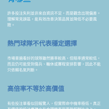
許多投注失利並非來自資訊不足，而是觀念出現偏差。
理解常見誤區，能有效改善決策品質並降低不必要風
險。
熱門球隊不代表穩定選擇
市場普遍看好的球隊雖然勝率較高，但賠率通常較低，
而且仍可能受到傷兵、輪休或賽程安排影響，因此不能
只依賴名氣判斷。
高倍率不等於高價值
有些投注單看似回報驚人，但實際命中機率極低。真正