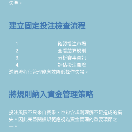
失準。
建立固定投注檢查流程
確認投注市場
查看結算規則
分析賽事資訊
評估投注風險
透過流程化管理能有效降低操作失誤。
將規則納入資金管理策略
投注風險不只來自賽果，也包含規則理解不足造成的損
失。因此完整閱讀規範應視為資金管理的重要環節之
一。