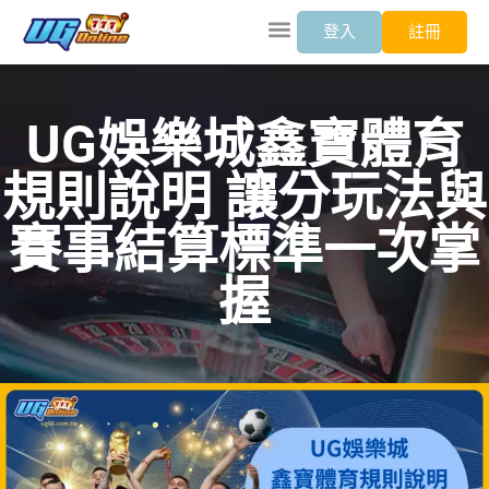
登入
註冊
UG娛樂城鑫寶體育
規則說明 讓分玩法與
賽事結算標準一次掌
握