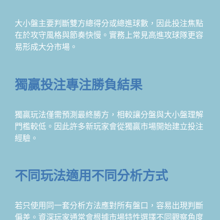
大小盤主要判斷雙方總得分或總進球數，因此投注焦點
在於攻守風格與節奏快慢。實務上常見高進攻球隊更容
易形成大分市場。
獨贏投注專注勝負結果
獨贏玩法僅需預測最終勝方，相較讓分盤與大小盤理解
門檻較低。因此許多新玩家會從獨贏市場開始建立投注
經驗。
不同玩法適用不同分析方式
若只使用同一套分析方法應對所有盤口，容易出現判斷
偏差。資深玩家通常會根據市場特性選擇不同觀察角度