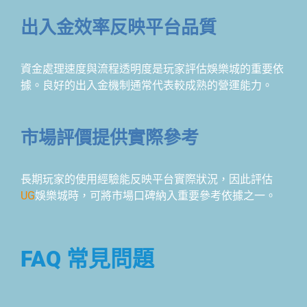
出入金效率反映平台品質
資金處理速度與流程透明度是玩家評估娛樂城的重要依
據。良好的出入金機制通常代表較成熟的營運能力。
市場評價提供實際參考
長期玩家的使用經驗能反映平台實際狀況，因此評估
UG
娛樂城時，可將市場口碑納入重要參考依據之一。
FAQ 常見問題