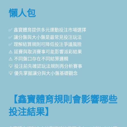
懶人包
✅ 鑫寶體育提供多元運動投注市場選擇
✅ 讓分盤與大小盤是最常見投注玩法
✅ 理解結算規則可降低投注爭議風險
⚠️ 延賽與取消賽事可能影響派彩結果
⚠️ 不同盤口存在不同結算邏輯
💡 投注前先確認玩法規則再分析賽事
💡 優先掌握讓分與大小盤基礎觀念
【鑫寶體育規則會影響哪些
投注結果】