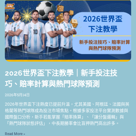
2026世界盃下注教學｜新手投注技
巧、賠率計算與熱門球隊預測
2026年5月14日
2026年世界盃下注熱度已提前升溫，尤其美國、阿根廷、法國與英
格蘭等熱門球隊成為投注市場焦點。根據多家投注平台實測數據與
國際盤口分析，新手若能掌握「賠率換算」、「讓分盤邏輯」與
「熱門球隊狀態評估」，中長期勝率會比盲押熱門高出許多。
Read More »