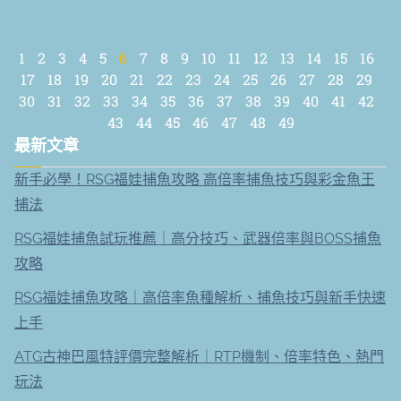
1
2
3
4
5
6
7
8
9
10
11
12
13
14
15
16
17
18
19
20
21
22
23
24
25
26
27
28
29
30
31
32
33
34
35
36
37
38
39
40
41
42
43
44
45
46
47
48
49
最新文章
新手必學！RSG福娃捕魚攻略 高倍率捕魚技巧與彩金魚王
捕法
RSG福娃捕魚試玩推薦｜高分技巧、武器倍率與BOSS捕魚
攻略
RSG福娃捕魚攻略｜高倍率魚種解析、捕魚技巧與新手快速
上手
ATG古神巴風特評價完整解析｜RTP機制、倍率特色、熱門
玩法