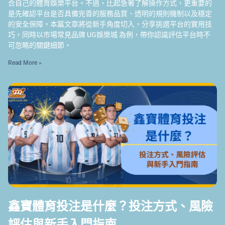
合自己的體育娛樂平台。不過，比起急著了解操作方式，更重要的
是先確認平台是否具備完善的服務品質、透明的規則機制以及穩定
的安全保障。本篇文章將從新手角度切入，分享挑選平台的實用技
巧，同時以市場常見品牌 UG娛樂城 為例，帶你認識評估平台時不
可忽略的關鍵細節。
Read More »
鑫寶體育投注是什麼？投注方式、風險
評估與新手入門指南