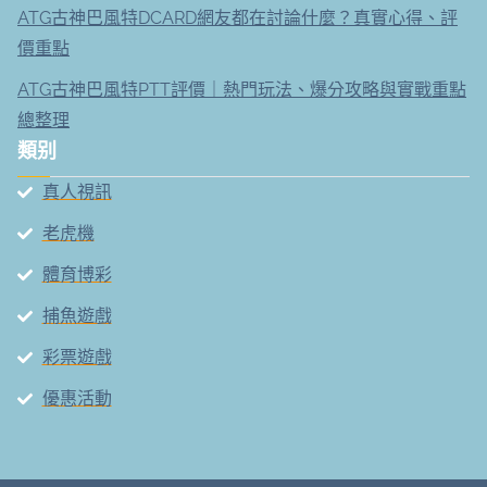
ATG古神巴風特DCARD網友都在討論什麼？真實心得、評
價重點
ATG古神巴風特PTT評價｜熱門玩法、爆分攻略與實戰重點
總整理
類别
真人視訊
老虎機
體育博彩
捕魚遊戲
彩票遊戲
優惠活動