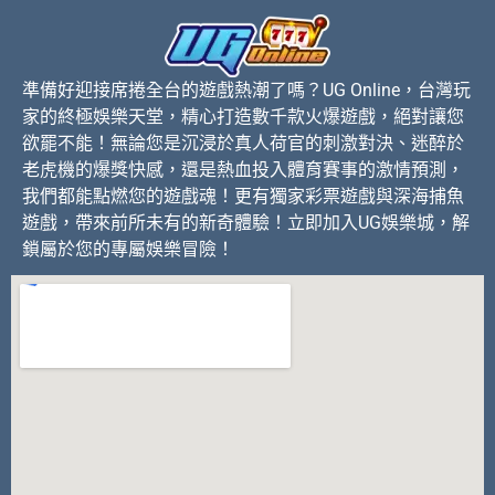
準備好迎接席捲全台的遊戲熱潮了嗎？UG Online，台灣玩
家的終極娛樂天堂，精心打造數千款火爆遊戲，絕對讓您
欲罷不能！無論您是沉浸於真人荷官的刺激對決、迷醉於
老虎機的爆獎快感，還是熱血投入體育賽事的激情預測，
我們都能點燃您的遊戲魂！更有獨家彩票遊戲與深海捕魚
遊戲，帶來前所未有的新奇體驗！立即加入UG娛樂城，解
鎖屬於您的專屬娛樂冒險！