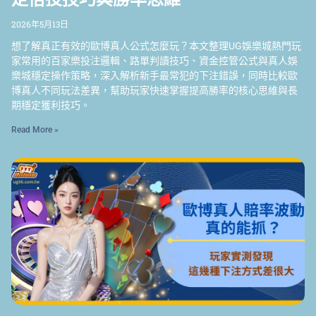
2026年5月13日
想了解真正有效的歐博真人公式怎麼玩？本文整理UG娛樂城熱門玩
家常用的百家樂投注邏輯、路單判讀技巧、資金控管公式與真人娛
樂城穩定操作策略，深入解析新手最常犯的下注錯誤，同時比較歐
博真人不同玩法差異，幫助玩家快速掌握提高勝率的核心思維與長
期穩定獲利技巧。
Read More »