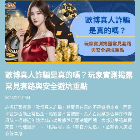
歐博真人詐騙是真的嗎？玩家實測揭露
常見套路與安全避坑重點
2026年5月13日
許多玩家搜尋「歐博真人詐騙」其實最在意的不是遊戲本身，而是
平台是否能正常出金、帳號會不會被鎖、真人百家樂是否存在作弊
風險。根據近年娛樂城市場數據與玩家論壇回饋，大部分爭議其實
來自「代理黑網」、「假客服」與「非官方站點」，並非真人遊戲
系統本身。