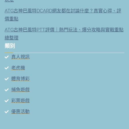
ATG古神巴風特DCARD網友都在討論什麼？真實心得、評
價重點
ATG古神巴風特PTT評價｜熱門玩法、爆分攻略與實戰重點
總整理
類别
真人視訊
老虎機
體育博彩
捕魚遊戲
彩票遊戲
優惠活動