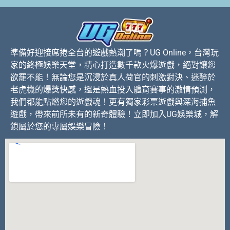
準備好迎接席捲全台的遊戲熱潮了嗎？UG Online，台灣玩
家的終極娛樂天堂，精心打造數千款火爆遊戲，絕對讓您
欲罷不能！無論您是沉浸於真人荷官的刺激對決、迷醉於
老虎機的爆獎快感，還是熱血投入體育賽事的激情預測，
我們都能點燃您的遊戲魂！更有獨家彩票遊戲與深海捕魚
遊戲，帶來前所未有的新奇體驗！立即加入UG娛樂城，解
鎖屬於您的專屬娛樂冒險！