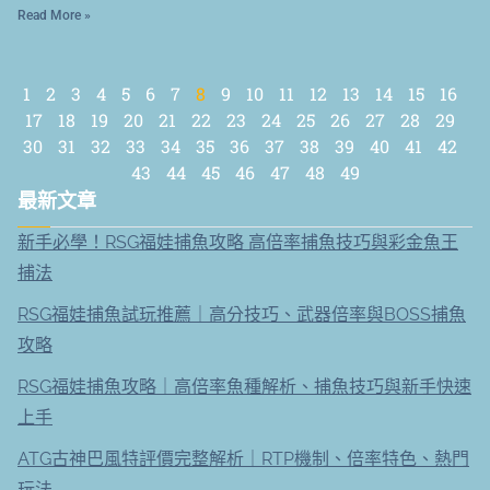
Read More »
1
2
3
4
5
6
7
8
9
10
11
12
13
14
15
16
17
18
19
20
21
22
23
24
25
26
27
28
29
30
31
32
33
34
35
36
37
38
39
40
41
42
43
44
45
46
47
48
49
最新文章
新手必學！RSG福娃捕魚攻略 高倍率捕魚技巧與彩金魚王
捕法
RSG福娃捕魚試玩推薦｜高分技巧、武器倍率與BOSS捕魚
攻略
RSG福娃捕魚攻略｜高倍率魚種解析、捕魚技巧與新手快速
上手
ATG古神巴風特評價完整解析｜RTP機制、倍率特色、熱門
玩法