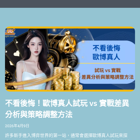
不看後悔！歐博真人試玩 vs 實戰差異
分析與策略調整方法
2026年4月9日
許多新手進入博弈世界的第一站，通常會選擇歐博真人試玩來探