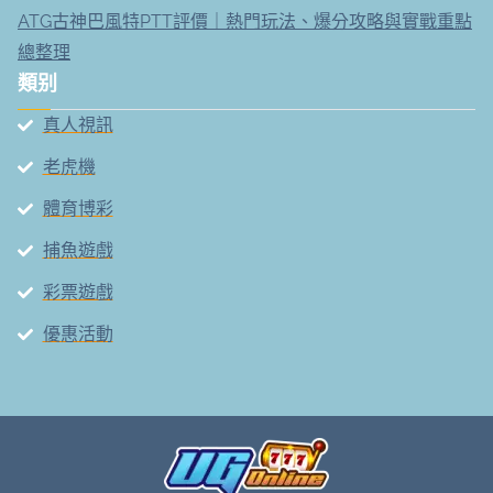
ATG古神巴風特PTT評價｜熱門玩法、爆分攻略與實戰重點
總整理
類别
真人視訊
老虎機
體育博彩
捕魚遊戲
彩票遊戲
優惠活動