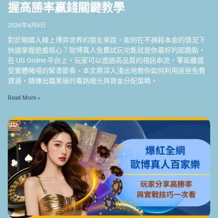
握高勝率贏錢關鍵教學
2026年4月9日
對於剛踏入線上博弈世界的朋友來說，如何在不損耗本金的情況下
快速掌握遊戲核心？歐博真人免費試玩功能就是你最好的起跑點。
在 UG Online 平台上，玩家可以透過高品質的視訊串流，零距離感
受實體賭場的緊湊節奏。本文將深入淺出地教你如何利用這些免費
資源，精煉出職業級的看路眼光與資金分配策略。
Read More »