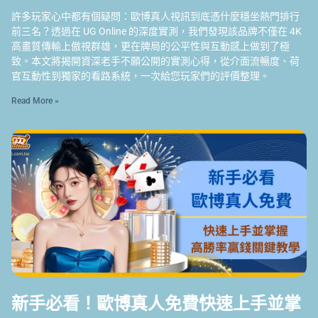
許多玩家心中都有個疑問：歐博真人視訊到底憑什麼穩坐熱門排行
前三名？透過在 UG Online 的深度實測，我們發現該品牌不僅在 4K
高畫質傳輸上傲視群雄，更在牌局的公平性與互動感上做到了極
致。本文將揭開資深老手不願公開的實測心得，從介面流暢度、荷
官互動性到獨家的看路系統，一次給您玩家們的評價整理。
Read More »
新手必看！歐博真人免費快速上手並掌