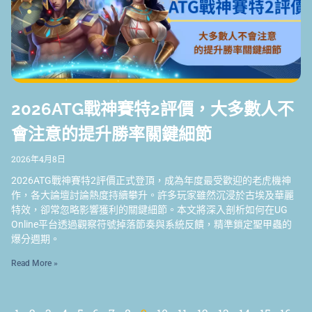
2026ATG戰神賽特2評價，大多數人不
會注意的提升勝率關鍵細節
2026年4月8日
2026ATG戰神賽特2評價正式登頂，成為年度最受歡迎的老虎機神
作，各大論壇討論熱度持續攀升。許多玩家雖然沉浸於古埃及華麗
特效，卻常忽略影響獲利的關鍵細節。本文將深入剖析如何在UG
Online平台透過觀察符號掉落節奏與系統反饋，精準鎖定聖甲蟲的
爆分週期。
Read More »