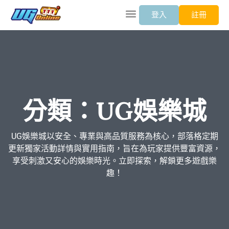
登入
註冊
分類：UG娛樂城
UG娛樂城以安全、專業與高品質服務為核心，部落格定期
更新獨家活動詳情與實用指南，旨在為玩家提供豐富資源，
享受刺激又安心的娛樂時光。立即探索，解鎖更多遊戲樂
趣！