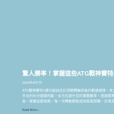
驚人勝率！掌握這些ATG戰神賽
2026年4月7日
ATG戰神賽特2爆分秘訣在於洞察轉軸背後的數據規律。本文
平台的吐分週期判斷，全方位提升您的實戰勝率。透過精
金。掌握這套指南，每一次轉動都能成為致富契機，古埃
Read More »