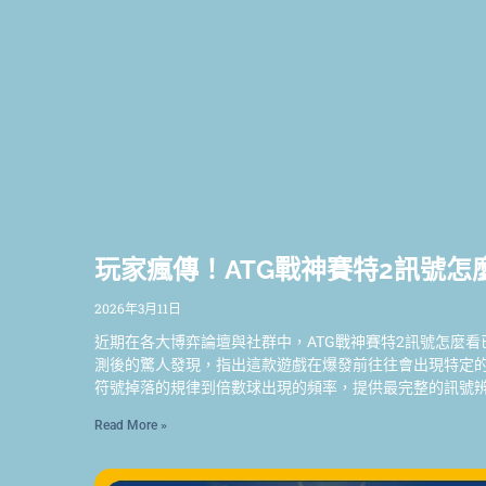
玩家瘋傳！ATG戰神賽特2訊號
2026年3月11日
近期在各大博弈論壇與社群中，ATG戰神賽特2訊號怎麼看已成
測後的驚人發現，指出這款遊戲在爆發前往往會出現特定的盤
符號掉落的規律到倍數球出現的頻率，提供最完整的訊號
Read More »