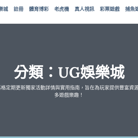
樂城
註冊
體育博彩
老虎機
真人視訊
彩票遊戲
捕魚
分類：UG娛樂城
落格定期更新獨家活動詳情與實用指南，旨在為玩家提供豐富資
多遊戲樂趣！