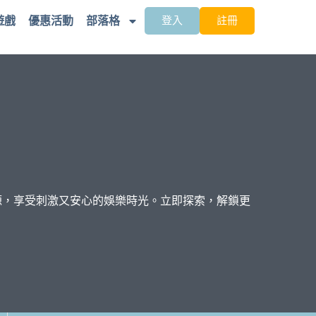
遊戲
優惠活動
部落格
登入
註冊
源，享受刺激又安心的娛樂時光。立即探索，解鎖更