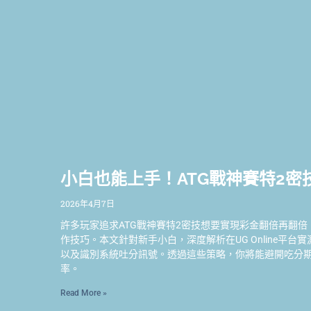
小白也能上手！ATG戰神賽特2
2026年4月7日
許多玩家追求ATG戰神賽特2密技想要實現彩金翻倍再翻
作技巧。本文針對新手小白，深度解析在UG Online
以及識別系統吐分訊號。透過這些策略，你將能避開吃分
率。
Read More »