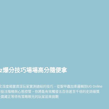
特2爆分技巧場場高分隨便拿
深度揭露資深玩家實測總結的技巧，從聖甲蟲加乘邏輯到UG Online
準投注階梯與心態控管，你將能有效觸發五百倍甚至千倍的史詩級獎
及寶藏正等待有策略眼光的玩家前來挑戰